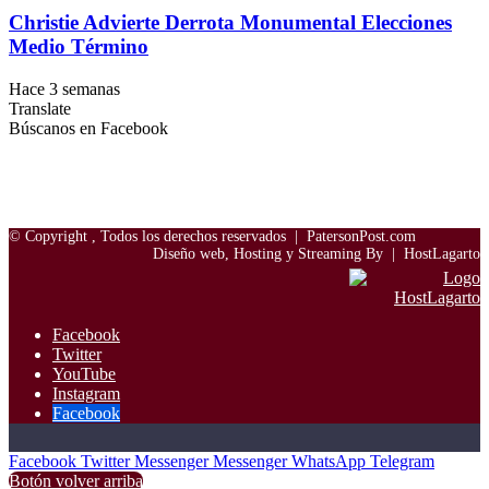
Christie Advierte Derrota Monumental Elecciones
Medio Término
Hace 3 semanas
Translate
Búscanos en Facebook
© Copyright
, Todos los derechos reservados |
PatersonPost.com
Diseño web, Hosting y Streaming By |
HostLagarto
Facebook
Twitter
YouTube
Instagram
Facebook
Facebook
Twitter
Messenger
Messenger
WhatsApp
Telegram
Botón volver arriba