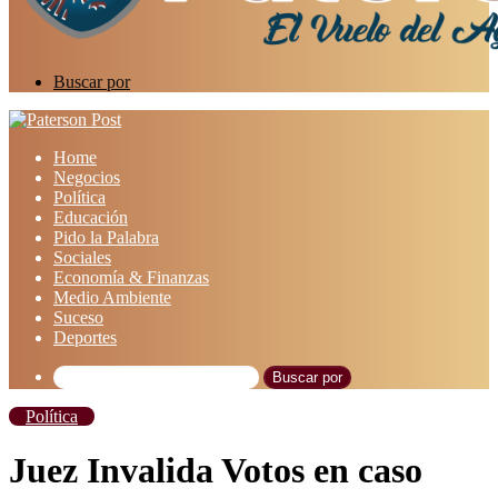
Buscar por
Home
Negocios
Política
Educación
Pido la Palabra
Sociales
Economía & Finanzas
Medio Ambiente
Suceso
Deportes
Buscar por
Política
Juez Invalida Votos en caso