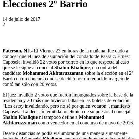
Elecciones 2º Barrio
14 de julio de 2017
2
Paterson, NJ
.- El Viernes 23 en horas de la mañana, fue dado a
conocer que el juez de asignación del condado de Passaic, Ernest
Caposela, invalidó 22 votos por correo en lo que respecta al caso
que se le sigue al concejal
Shahin Khalique
, en contra del
candidato
Mohammed Akhtaruzzaman
sobre la elección en el 2º
Barrio en un concurso que se decidió por un reducido margen de
contó tan sólo con 20 votos.
El juez invalidó 2 votos que fueron impugnados sobre la base de la
residencia y 20 más que tuvieron fallas en las boletas de votación.
“Los estoy invalidando, pero no sé por quién votaron”, manifestó
Caposela. La decisión emitida no elimina de su puesto al concejal
Shahin Khalique
ni tampoco define a
Mohammed
Akhtaruzzaman
como vencedor en el concurso de mayo de 2016.
Desde distancias se podía vislumbrar de una manera sumamente
fatigado al Concejal
Khalique
, con un conglomerado de partidarios