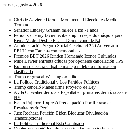
martes, agosto 4 2026
Noticias de última hora
Christie Advierte Derrota Monumental Elecciones Medio
Término
Senador Lindsey Graham fallece a los 71 años
Periodista Jenny Javier recibe amplio respaldo diáspora para
Reina Madre Desfile Estatal Dominicano de NJ
Administración Seguro Social Celebra el 250 Aniversario
EEUU con Tarjetas conmemorativas
Premios BET 2026 Rinden Homenaje Iconos Culturales
Mike Lawler enfrenta críticas por oponerse cancelación TPS
Bolton se declara culpable manejo indebido información
clasificada
Trump regresa al Washington Hilton
La Política Tradicional y Los Partidos Políticos
Trump canceló Planes firma Proyecto de Ley
Ávila Chevalier derrota a Espaillat en primarias demócratas de
NY
Keiko Fujimori Expresó Preocupación Por Retraso en
Resultados de Perú.
Juez Rechaza Petición Biden Bloquear Divulgación
Transcripciones
La Política Tradicional Está Cambiado
Gobierno decretó feriado para este viernes en todo país