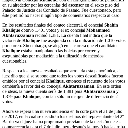
en su alrededor por las cercanías del ascensor en el sexto piso del
Palacio de Justicia del Condado de Passaic. Fue cuestionado, pero
éste prefirió no hacer ningún tipo de comentarios respecto al caso.
En los resultados finales del conteo electoral, el concejal
Shahin
Khalique
obtuvo 1,401 votos y el ex concejal
Mohammed
Akhtaruzzaman
recibió 1,381. La cuenta final indica que la
victoria de
Khalique
fue asegurada con la utilización de 1,010 votos
por correo. Sin embargo, se alegó en la carrera que el candidato
Khalique
estaba manipulando las boletas por correo y
asegurándolas por mediación a la utilización de métodos
cuestionables.
Respecto a los nuevos resultados que arrojaría esta panorámica, el
juez dijo que si se supone que todos los votos descalificados fueron
emitidos por el concejal
Khalique
, entonces el recuento de los votos
cambiaría a favor del ex concejal
Akhtaruzzaman
. En este orden
de ideas, la nueva cuenta sería de 1,381 para
Akhtaruzzaman
y
1,379 para
Khalique
; con tan sólo un margen de diferencia de 2
votos.
Ahora se espera una nueva audiencia en la corte para el 31 de julio
de 2017, en la cual se decidirán los destinos del representante del 2º
Barrio ya el juez había programado previamente la decisión de esta
comparecencia para el 7 de julio, pero después la movió hacia arriba