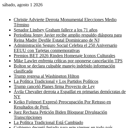
sábado, agosto 1 2026
Noticias de última hora
Christie Advierte Derrota Monumental Elecciones Medio
Término
Senador Lindsey Graham fallece a los 71 años
Periodista Jenny Javier recibe amplio respaldo diáspora para
Reina Madre Desfile Estatal Dominicano de NJ
Administración Seguro Social Celebra el 250 Aniversario
EEUU con Tarjetas conmemorativas
Premios BET 2026 Rinden Homenaje Iconos Culturales
Mike Lawler enfrenta críticas por oponerse cancelación TPS
Bolton se declara culpable manejo indebido información
clasificada
Trump regresa al Washington Hilton
La Política Tradicional y Los Partidos Políticos
Trump canceló Planes firma Proyecto de Ley
Ávila Chevalier derrota a Espaillat en primarias demócratas de
NY
Keiko Fujimori Expresó Preocupación Por Retraso en
Resultados de Perú.
Juez Rechaza Petición Biden Bloquear Divulgación
Transcripciones
La Política Tradicional Está Cambiado
Gobierno decretó feriado para este viernes en todo país