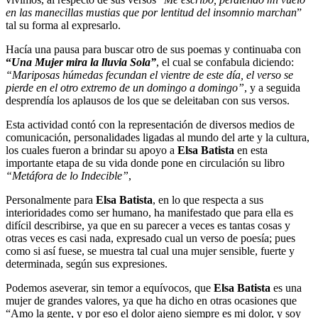
en las manecillas mustias que por lentitud del insomnio marchan
”
tal su forma al expresarlo.
Hacía una pausa para buscar otro de sus poemas y continuaba con
“
Una Mujer mira la lluvia Sola”
, el cual se confabula diciendo:
“Mariposas húmedas fecundan el vientre de este día, el verso se
pierde en el otro extremo de un domingo a domingo”
, y a seguida
desprendía los aplausos de los que se deleitaban con sus versos.
Esta actividad contó con la representación de diversos medios de
comunicación, personalidades ligadas al mundo del arte y la cultura,
los cuales fueron a brindar su apoyo a
Elsa Batista
en esta
importante etapa de su vida donde pone en circulación su libro
“Metáfora de lo Indecible”
,
Personalmente para
Elsa Batista
, en lo que respecta a sus
interioridades como ser humano, ha manifestado que para ella es
difícil describirse, ya que en su parecer a veces es tantas cosas y
otras veces es casi nada, expresado cual un verso de poesía; pues
como si así fuese, se muestra tal cual una mujer sensible, fuerte y
determinada, según sus expresiones.
Podemos aseverar, sin temor a equívocos, que
Elsa Batista
es una
mujer de grandes valores, ya que ha dicho en otras ocasiones que
“Amo la gente, y por eso el dolor ajeno siempre es mi dolor, y soy