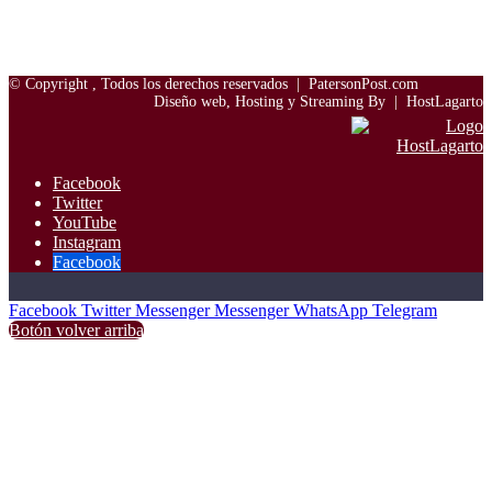
© Copyright
, Todos los derechos reservados |
PatersonPost.com
Diseño web, Hosting y Streaming By |
HostLagarto
Facebook
Twitter
YouTube
Instagram
Facebook
Facebook
Twitter
Messenger
Messenger
WhatsApp
Telegram
Botón volver arriba