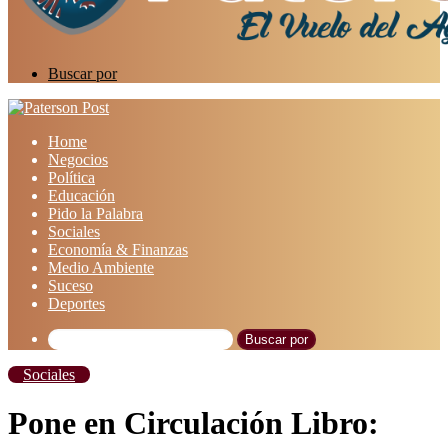
Buscar por
Home
Negocios
Política
Educación
Pido la Palabra
Sociales
Economía & Finanzas
Medio Ambiente
Suceso
Deportes
Buscar por
Sociales
Pone en Circulación Libro: