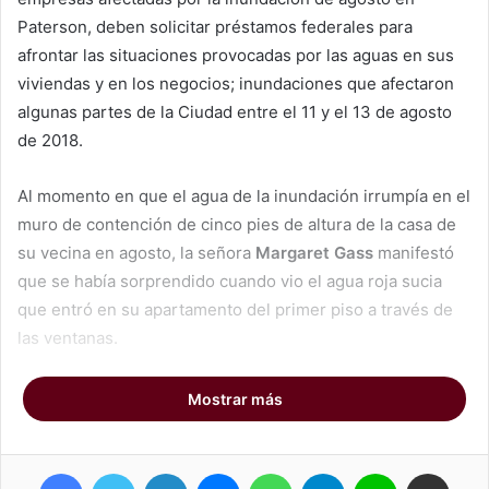
Paterson, deben solicitar préstamos federales para
afrontar las situaciones provocadas por las aguas en sus
viviendas y en los negocios; inundaciones que afectaron
algunas partes de la Ciudad entre el 11 y el 13 de agosto
de 2018.
Al momento en que el agua de la inundación irrumpía en el
muro de contención de cinco pies de altura de la casa de
su vecina en agosto, la señora
Margaret Gass
manifestó
que se había sorprendido cuando vio el agua roja sucia
que entró en su apartamento del primer piso a través de
las ventanas.
“Eso es lo alto que estaba el agua en la calle”, dijo
Gass
,
Mostrar más
parada en la esquina de 20th Avenue y East 20th Street
durante la mañana del miércoles. “Esta es la primera vez
Facebook
Twitter
LinkedIn
Messenger
WhatsApp
Telegram
Line
Compartir por correo electrónico
que tengo agua subiendo a mi piso en el baño. Eso me