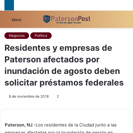
B
Menú
p
Negocios
Política
Residentes y empresas de
Paterson afectados por
inundación de agosto deben
solicitar préstamos federales
8 de noviembre de 2018
2
Paterson, NJ
.-Los residentes de la Ciudad junto a las
empresas afectadas por la inundación de agosto en