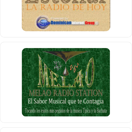
que le permita solucionar dichos daños.
Es importante conocer que las tasas de interés para los
préstamos hipotecarios que proveerá la SBS son tan bajas
como el 2 por ciento y el 3.6 por ciento para las empresas,
acorde a los documentos que fueron entregados a los
propietarios afectados.
Los residentes y empresas o negocios que fueron
afectados, pueden llamar a la línea de Servicio al Cliente al
1-800-659-2955
o visitar el Sitio Web de la SBA para
obtener más información sobre el referido programa y
saber cómo solicitar dichos préstamos.