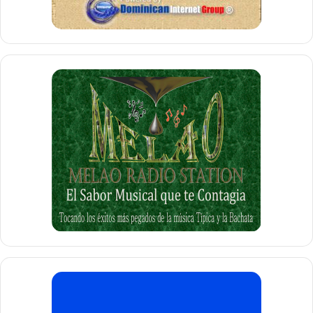
alegada es verdadera, entonces esto es muy
desagradable. Porque con ello se demuestra una falta de
sensibilidad en lo que respecta a la diversidad de la
población en la ciudad de Paterson.
El Concejal
Andre Sayegh
, quien se vislumbra además
como un candidato potencial para la carrera por la Alcaldía
en el 2018, externó que “Si es verdad, no podemos
tolerarlo” y dijo que “Paterson es el último lugar donde la
gente debería estar haciendo comentarios racistas.
Estamos orgullosos de nuestro multiculturalismo”.
Como podemos notar todos los cañones están apuntando
hacia
Alex Méndez
, quien ha estado desarrollando una
campaña muy activa durante los últimos meses, por lo que
dijo que la observación contenida en el juicio tiene la
intención de “difamar” a su persona. “Estoy muy