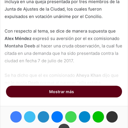
incluya en una queja presentada por tres miembros de la
Junta de Ajustes de la Ciudad, los cuales fueron
expulsados en votación unánime por el Concilio.
Con respecto al tema, se dice de manera supuesta que
Alex Méndez
expresó su aversión por el ex comisionado
Montaha Deeb
al hacer una cruda observación, la cual fue
citada en una demanda que ha sido presentada contra la
ciudad en fecha 7 de julio de 2017.
Se ha dicho que el ex comisionado
Aheya Khan
dijo que
no le gusta
Deeb
porque al parecer “ella estaba
durmiendo con un negro”, lo cual se refiere a una
Mostrar más
supuesta relación romántica entre
Deeb
y el Concejal
Kenneth Morris
, que es afroamericano, ya que éste fue
Facebook
Twitter
LinkedIn
Messenger
WhatsApp
Telegram
Line
Compartir por correo electrónico
mencionado por primera vez en una demanda en el 2012.
Imprimir
En conversación telefónica sostenida con este medio a