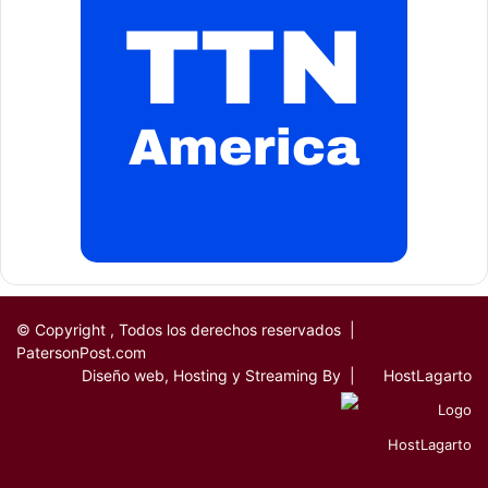
disgustado por esto. Tendrá que probarlo en la corte”, dijo
Méndez.
Al parecer, la candidatura del Concejal
Alex Méndez
se ha
llenado de matices que han ido creando huellas, haciendo
y dejando ronchas en sus adversarios, por lo que le
aconsejamos a nuestro amigo, que se hace necesario
cubrirse de una coraza que le permita soportar los
embates y seguir adelante, pues aún falta mucho de
campaña.
© Copyright
, Todos los derechos reservados |
PatersonPost.com
Diseño web, Hosting y Streaming By |
HostLagarto