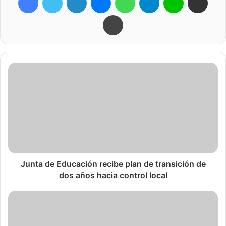
del Año Escolar pasado es el más bajo que se ha visto en
Imprimir
18 años.
El Jefe de Seguridad de las Escuelas Públicas de
Paterson,
James Smith
, manifestó que se pueden
destacar una variedad de factores que ayudaron a reducir
el número de incidentes. En ese sentido, la
Superintendente
Eileen Shafer
contrató a 20 agentes de
seguridad adicionales el año pasado, lo que ayudó en gran
medida a reducir los incidentes. “Hubo muchas
intervenciones por parte de los directores y consejeros”,
indicó
Smith
.
Junta de Educación recibe plan de transición de
dos años hacia control local
El miembro de la Junta Escolar
Emanuel Capers
se mostró
escéptico sobre el informe de la caída que fue presentado.
Él cuestionó la exactitud de los datos, debido a que no
estuvo presente en la reunión de la mesa directiva del