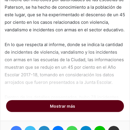
Paterson, se ha hecho de conocimiento a la población de
este lugar, que se ha experimentado el descenso de un 45
por ciento en los casos relacionados con violencia,
vandalismo e incidentes con armas en el sector educativo.
En lo que respecta al informe, donde se indica la cantidad
de incidentes de violencia, vandalismo y los incidentes
con armas en las escuelas de la Ciudad, las informaciones
muestran que se redujo en un 45 por ciento en el Año
Escolar 2017-18, tomando en consideración los datos
arrojados que fueron presentados a la Junta Escolar.
Dentro de los detalles presentados, hubo 78 incidentes,
65 violencias, 7 vandalismos y 6 incidentes con armas,
Mostrar más
que muestran la reducción en comparación con 144 en el
Año Escolar 2016-17. Según los datos del informe, las
Facebook
Twitter
LinkedIn
Messenger
WhatsApp
Telegram
Line
Compartir por correo electrónico
especificaciones encontradas concluyen en que el total