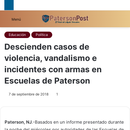
B
Menú
p
Educación
Política
Descienden casos de
violencia, vandalismo e
incidentes con armas en
Escuelas de Paterson
7 de septiembre de 2018
1
Paterson, NJ
.-Basados en un informe presentado durante
la noche del miércoles por autoridades de las Escuelas de