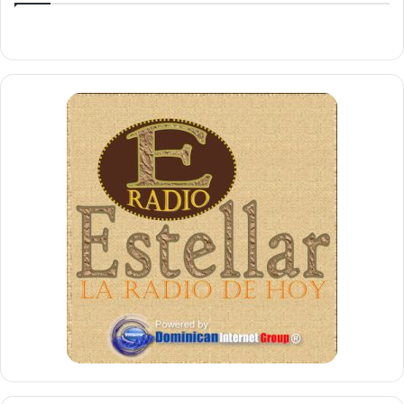
trabajan y poseen negocios en este lugar se puedan
beneficiar.
El historial y hoja de servicios de
Caba
lo ubica como un
político exitoso, ya que ha logrado concitar la unificación
de la población de la ciudad de Perth Amboy en torno a su
figura, para emprender de manera conjunta, las acciones
concretas que permitan realizar los cambios y las
trasformaciones que amerita este lugar en el corto,
mediano y corto plazo y así recobrar su sitial de
importancia.
En Perth Amboy se tienen plasmadas las esperanzas en el
Alcalde
Caba
, debido a que confían en su trabajo, porque
ha sido una persona de pasos firmes en las diversas
posiciones que ha desempeñado, ya que todas sus
ejecutorias han circundado en grandes beneficios para la