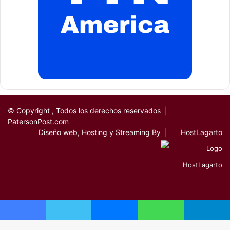
© Copyright
, Todos los derechos reservados |
PatersonPost.com
Diseño web, Hosting y Streaming By |
HostLagarto
Facebook
Twitter
YouTube
Instagram
Facebook
Facebook
Twitter
Messenger
WhatsApp
Telegram