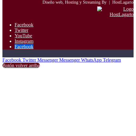
Diseño web, Hosting y Streaming By |
HostLagarto
Facebook
Twitter
YouTube
Instagram
Facebook
Facebook
Twitter
Messenger
Messenger
WhatsApp
Telegram
Botón volver arriba