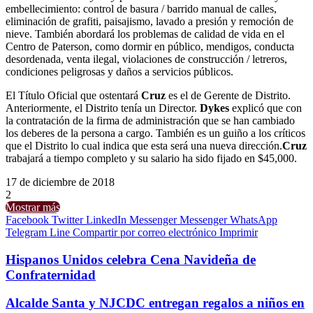
embellecimiento: control de basura / barrido manual de calles,
eliminación de grafiti, paisajismo, lavado a presión y remoción de
nieve. También abordará los problemas de calidad de vida en el
Centro de Paterson, como dormir en público, mendigos, conducta
desordenada, venta ilegal, violaciones de construcción / letreros,
condiciones peligrosas y daños a servicios públicos.
El Título Oficial que ostentará
Cruz
es el de Gerente de Distrito.
Anteriormente, el Distrito tenía un Director.
Dykes
explicó que con
la contratación de la firma de administración que se han cambiado
los deberes de la persona a cargo. También es un guiño a los críticos
que el Distrito lo cual indica que esta será una nueva dirección.
Cruz
trabajará a tiempo completo y su salario ha sido fijado en $45,000.
17 de diciembre de 2018
2
Mostrar más
Facebook
Twitter
LinkedIn
Messenger
Messenger
WhatsApp
Telegram
Line
Compartir por correo electrónico
Imprimir
Hispanos Unidos celebra Cena Navideña de
Confraternidad
Alcalde Santa y NJCDC entregan regalos a niños en