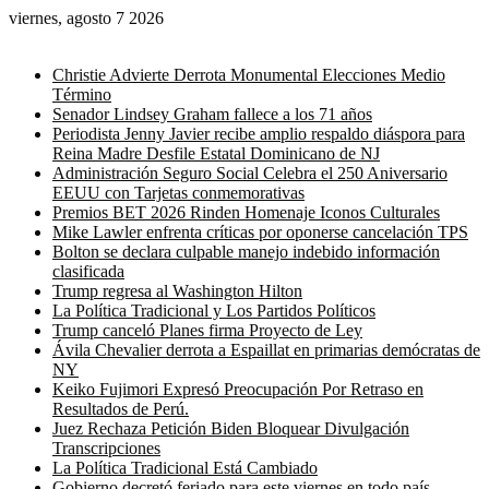
viernes, agosto 7 2026
Noticias de última hora
Christie Advierte Derrota Monumental Elecciones Medio
Término
Senador Lindsey Graham fallece a los 71 años
Periodista Jenny Javier recibe amplio respaldo diáspora para
Reina Madre Desfile Estatal Dominicano de NJ
Administración Seguro Social Celebra el 250 Aniversario
EEUU con Tarjetas conmemorativas
Premios BET 2026 Rinden Homenaje Iconos Culturales
Mike Lawler enfrenta críticas por oponerse cancelación TPS
Bolton se declara culpable manejo indebido información
clasificada
Trump regresa al Washington Hilton
La Política Tradicional y Los Partidos Políticos
Trump canceló Planes firma Proyecto de Ley
Ávila Chevalier derrota a Espaillat en primarias demócratas de
NY
Keiko Fujimori Expresó Preocupación Por Retraso en
Resultados de Perú.
Juez Rechaza Petición Biden Bloquear Divulgación
Transcripciones
La Política Tradicional Está Cambiado
Gobierno decretó feriado para este viernes en todo país