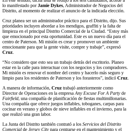
En este sentido, dicha lista se redujo a los seis candidatos, acorde a
lo manifestado por
Jamie Dykes
, Administrador de Negocios del
Distrito, al momento de realizar el anuncio de la indicada elección.
Cruz planea ser un administrador práctico para el Distrito, dijo. Sus
prioridades incluyen abordar a los mendigos, graffiti y la falta de
limpieza en el principal Distrito Comercial de la Ciudad. “Estoy más
que emocionado por esta oportunidad. Este es un nuevo día para el
centro de Paterson. Mi misión es crear y promover un ambiente
emocionante para que la gente visite, compre y trabaje”, expresó
Cruz
.
“No considero que esto sea un trabajo detrás del escritorio. Planeo
estar en la calle para interactuar con los negocios y los compradores.
Mi misión es renovar el nombre del centro y hacerlo más seguro y
limpio para los residentes de Paterson y los forasteros”, indicó
Cruz
.
A manera de información,
Cruz
trabajó anteriormente como
Director de Operaciones en la empresa
Any Excuse For A Party
de
Fairfield
, una compañía de planificación de fiestas multimillonarias.
Una compañía que ofrece juegos inflables, toboganes, carpas para
cocinar en verano y globos de nieve inflables en el invierno, para la
que realizó una gran labor.
La Junta del Distrito también contrató a los
Servicios del Distrito
Comercial
de
Jersey City
para centrarse en el mantenimiento y el