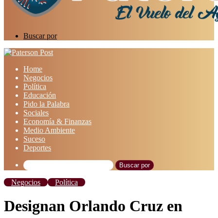
Buscar por
Home
Negocios
Política
Educación
Pido la Palabra
Sociales
Economía & Finanzas
Medio Ambiente
Suceso
Deportes
Buscar por
Negocios
Política
Designan Orlando Cruz en