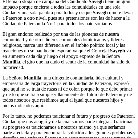
El lema o slogan de campaña del Candidato
Sayegh
tiene un gran
impacto porque encierra a todas las comunidades en una sola
Ciudad y una sola palabra para todos y es que
Sayegh
quiere llevar
a Paterson a otro nivel, pues sus pretensiones son las de hacer a la
Ciudad de Paterson la No.1 para todos los patersonianos.
El gran endorso realizado por una de las pioneras de nuestra
comunidad y de otros líderes comunales dominicanos y líderes
religiosos, marca una diferencia en el ámbito político local y las
reacciones no se han hecho esperar, ya que el Concejal
Sayegh
va
en aumento cada día y luego del apoyo expreso de la Señora
Mantilla
, el giro que ha dado el sentir de la comunidad ha sido de
notoriedad.
La Señora
Mantilla
, una dirigente comunitaria, líder cultural y
empresaria de larga trayectoria en la Ciudad de Paterson, expresó
que aquí no se trata de razas ni de color, porque lo que debe primar
y de lo que se trata simple y llanamente del futuro de Paterson y de
todos nosotros que residimos aquí al igual que nuestros hijos y
nietos radicados aquí.
Por lo tanto, no podemos traicionar el futuro y progreso de Paterson.
Ciudad que nos acogió y de la cual somos parte integral. Traicionar
su progreso es traicionarnos a nosotros mismo, ya que seríamos
parte afectada y para encontrar la solución a los grandes problemas y