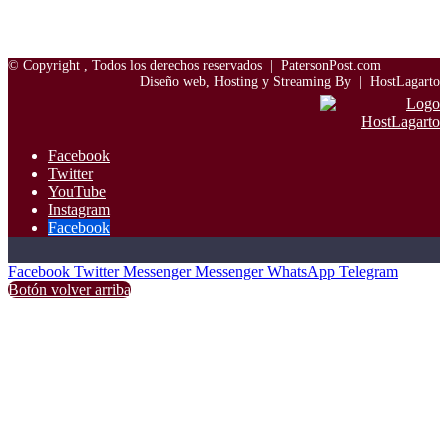
© Copyright
, Todos los derechos reservados |
PatersonPost.com
Diseño web, Hosting y Streaming By |
HostLagarto
Facebook
Twitter
YouTube
Instagram
Facebook
Facebook
Twitter
Messenger
Messenger
WhatsApp
Telegram
Botón volver arriba