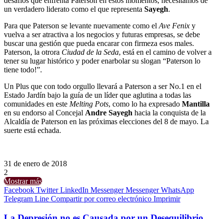
desafíos que enfrenta Paterson en estos momentos, necesitamos de
un verdadero liderato como el que representa
Sayegh
.
Para que Paterson se levante nuevamente como el
Ave Fenix
y
vuelva a ser atractiva a los negocios y futuras empresas, se debe
buscar una gestión que pueda encarar con firmeza esos males.
Paterson, la otrora
Ciudad de la Seda
, está en el camino de volver a
tener su lugar histórico y poder enarbolar su slogan “Paterson lo
tiene todo!”.
Un Plus que con todo orgullo llevará a Paterson a ser No.1 en el
Estado Jardín bajo la guía de un líder que aglutina a todas las
comunidades en este
Melting Pots
, como lo ha expresado
Mantilla
en su endorso al Concejal
Andre Sayegh
hacia la conquista de la
Alcaldía de Paterson en las próximas elecciones del 8 de mayo. La
suerte está echada.
31 de enero de 2018
2
Mostrar más
Facebook
Twitter
LinkedIn
Messenger
Messenger
WhatsApp
Telegram
Line
Compartir por correo electrónico
Imprimir
La Depresión no es Causada por un Desequilibrio