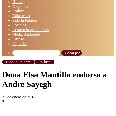
Home
Negocios
Política
Educación
Pido la Palabra
Sociales
Economía & Finanzas
Medio Ambiente
Suceso
Deportes
Buscar por
Pido la Palabra
Política
Dona Elsa Mantilla endorsa a
Andre Sayegh
31 de enero de 2018
2