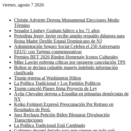
viernes, agosto 7 2026
Noticias de última hora
Christie Advierte Derrota Monumental Elecciones Medio
Término
Senador Lindsey Graham fallece a los 71 años
Periodista Jenny Javier recibe amplio respaldo diáspora para
Reina Madre Desfile Estatal Dominicano de NJ
Administración Seguro Social Celebra el 250 Aniversario
EEUU con Tarjetas conmemorativas
Premios BET 2026 Rinden Homenaje Iconos Culturales
Mike Lawler enfrenta críticas por oponerse cancelación TPS
Bolton se declara culpable manejo indebido información
clasificada
Trump regresa al Washington Hilton
La Política Tradicional y Los Partidos Políticos
Trump canceló Planes firma Proyecto de Ley
Ávila Chevalier derrota a Espaillat en primarias demócratas de
NY
Keiko Fujimori Expresó Preocupación Por Retraso en
Resultados de Perú.
Juez Rechaza Petición Biden Bloquear Divulgación
Transcripciones
La Política Tradicional Está Cambiado
Gobierno decretó feriado para este viernes en todo país