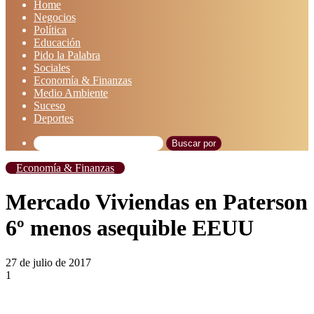
Home
Negocios
Política
Educación
Pido la Palabra
Sociales
Economía & Finanzas
Medio Ambiente
Suceso
Deportes
Buscar por
Economía & Finanzas
Mercado Viviendas en Paterson
6º menos asequible EEUU
27 de julio de 2017
1