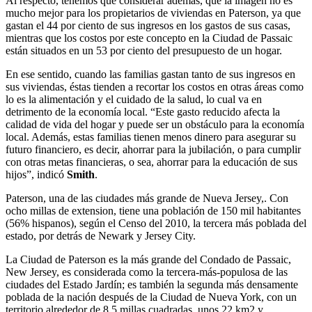
Al respecto, tenemos que considerar además, que la imagen no es
mucho mejor para los propietarios de viviendas en Paterson, ya que
gastan el 44 por ciento de sus ingresos en los gastos de sus casas,
mientras que los costos por este concepto en la Ciudad de Passaic
están situados en un 53 por ciento del presupuesto de un hogar.
En ese sentido, cuando las familias gastan tanto de sus ingresos en
sus viviendas, éstas tienden a recortar los costos en otras áreas como
lo es la alimentación y el cuidado de la salud, lo cual va en
detrimento de la economía local. “Este gasto reducido afecta la
calidad de vida del hogar y puede ser un obstáculo para la economía
local. Además, estas familias tienen menos dinero para asegurar su
futuro financiero, es decir, ahorrar para la jubilación, o para cumplir
con otras metas financieras, o sea, ahorrar para la educación de sus
hijos”, indicó
Smith
.
Paterson, una de las ciudades más grande de Nueva Jersey,. Con
ocho millas de extension, tiene una población de 150 mil habitantes
(56% hispanos), según el Censo del 2010, la tercera más poblada del
estado, por detrás de Newark y Jersey City.
La Ciudad de Paterson es la más grande del Condado de Passaic,
New Jersey, es considerada como la tercera-más-populosa de las
ciudades del Estado Jardín; es también la segunda más densamente
poblada de la nación después de la Ciudad de Nueva York, con un
territorio alrededor de 8.5 millas cuadradas, unos 22 km2 y