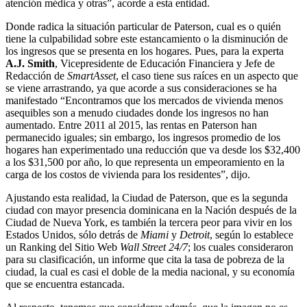
atención médica y otras”, acorde a esta entidad.
Donde radica la situación particular de Paterson, cual es o quién
tiene la culpabilidad sobre este estancamiento o la disminución de
los ingresos que se presenta en los hogares. Pues, para la experta
A.J. Smith
, Vicepresidente de Educación Financiera y Jefe de
Redacción de
SmartAsset
, el caso tiene sus raíces en un aspecto que
se viene arrastrando, ya que acorde a sus consideraciones se ha
manifestado “Encontramos que los mercados de vivienda menos
asequibles son a menudo ciudades donde los ingresos no han
aumentado. Entre 2011 al 2015, las rentas en Paterson han
permanecido iguales; sin embargo, los ingresos promedio de los
hogares han experimentado una reducción que va desde los $32,400
a los $31,500 por año, lo que representa un empeoramiento en la
carga de los costos de vivienda para los residentes”, dijo.
Ajustando esta realidad, la Ciudad de Paterson, que es la segunda
ciudad con mayor presencia dominicana en la Nación después de la
Ciudad de Nueva York, es también la tercera peor para vivir en los
Estados Unidos, sólo detrás de
Miami
y
Detroit
, según lo establece
un Ranking del Sitio Web
Wall Street
24/7
; los cuales consideraron
para su clasificación, un informe que cita la tasa de pobreza de la
ciudad, la cual es casi el doble de la media nacional, y su economía
que se encuentra estancada.