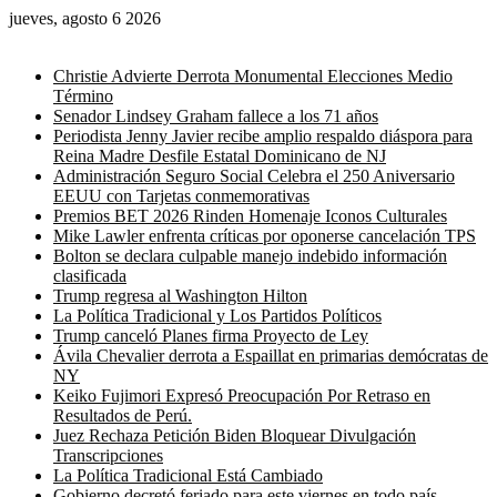
jueves, agosto 6 2026
Noticias de última hora
Christie Advierte Derrota Monumental Elecciones Medio
Término
Senador Lindsey Graham fallece a los 71 años
Periodista Jenny Javier recibe amplio respaldo diáspora para
Reina Madre Desfile Estatal Dominicano de NJ
Administración Seguro Social Celebra el 250 Aniversario
EEUU con Tarjetas conmemorativas
Premios BET 2026 Rinden Homenaje Iconos Culturales
Mike Lawler enfrenta críticas por oponerse cancelación TPS
Bolton se declara culpable manejo indebido información
clasificada
Trump regresa al Washington Hilton
La Política Tradicional y Los Partidos Políticos
Trump canceló Planes firma Proyecto de Ley
Ávila Chevalier derrota a Espaillat en primarias demócratas de
NY
Keiko Fujimori Expresó Preocupación Por Retraso en
Resultados de Perú.
Juez Rechaza Petición Biden Bloquear Divulgación
Transcripciones
La Política Tradicional Está Cambiado
Gobierno decretó feriado para este viernes en todo país