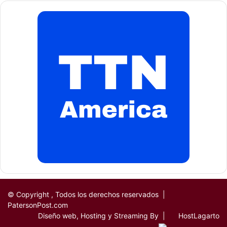
Main Street
y
Broadway
Main Street
y
Van Houten Street
Main Street
y
Ellison Street
Main Street
y
Market Street
Main Street
y
Ward Street
Grand Street
y
Railroad Avenue
(no girar rojo en cualquier
momento)
© Copyright
, Todos los derechos reservados |
PatersonPost.com
Main Street
y
Grand Street
Diseño web, Hosting y Streaming By |
HostLagarto