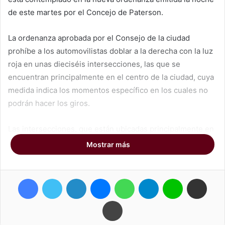
de este martes por el Concejo de Paterson.
La ordenanza aprobada por el Consejo de la ciudad
prohíbe a los automovilistas doblar a la derecha con la luz
roja en unas dieciséis intersecciones, las que se
encuentran principalmente en el centro de la ciudad, cuya
medida indica los momentos específico en los cuales no
podrán hacer los giros.
Las intersecciones, que están ubicadas principalmente en
el centro de Paterson, se ven afectadas por la nueva
Mostrar más
medida, dentro de las cuales 3 de estas intersecciones, a
los automovilistas se les prohibirá girar en rojo durante
Facebook
Twitter
LinkedIn
Messenger
WhatsApp
Telegram
Line
Compartir por correo electrónico
cualquier momento; en 13 de dichas intersecciones, los
conductores no podrán girar a la derecha en rojo de 7 de
Imprimir
la mañana a 7 de la noche, de acuerdo con la ordenanza.