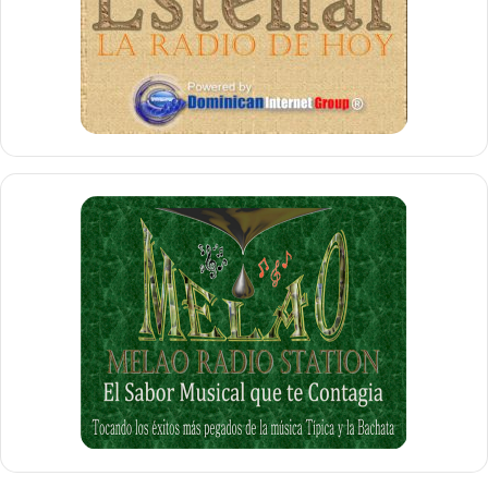
Con una especie de incertidumbre se expresó
Kenneth
Morris
, Concejal por Acumulación, el cual indicó que se
debe tomar en consideración el congestionamiento, ya
que éste se aligera cuando los automovilistas pueden
girar a la derecha en rojo.
Finalmente en el cierre de las discusiones,
Shahin
Khalique
,
Sayegh
,
McKoy
y
Velez
votaron a favor de la
medida mientras que
Jackson
y
Morris
votaron en contra.
Sobre este aspecto el Consejo celebró una audiencia
pública basada en la medida antes de la aprobación final;
sin embargo, para ésta no se presentaron oradores.
El listado con la mayoría de las intersecciones indicadas
donde girar en rojo estará prohibido en el horario de 7
a.m. a 7 p.m. son: