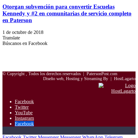
Otorgan subvención para convertir Escuelas
Kennedy y #2 en comunitarias de servicio completo
en Paterson
1 de octubre de 2018
Translate
Búscanos en Facebook
© Copyright
, Todos los derechos reservados |
PatersonPost.com
Diseño web, Hosting y Streaming By |
HostLagarto
Facebook
Twitter
YouTube
Instagram
Facebook
Facebook
Twitter
Messenger
Messenger
WhatsApp
Telegram