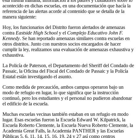
esta misma mañana, información a los padres y cuidadores sobre lo
acontecido en dichas escuelas, en una documentación que hacía la
referencia de las alertas acorde al contenido que se detalla de la
manera siguiente:
Hoy, los funcionarios del Distrito fueron alertados de amenazas
contra
Eastside High School
y el
Complejo Educativo John F.
Kennedy
. Se han reportado amenazas similares contra escuelas en
otros distritos. Junto con nuestros socios encargados de hacer
cumplir la ley, realizamos una evaluación de amenazas exhaustiva y
exhaustiva.
La Policía de Paterson, el Departamento del Sheriff del Condado de
Passaic, la Oficina del Fiscal del Condado de Passaic y la Policía
Estatal están investigando el asunto.
Como medida de precaución, ambos campus operaron bajo un
modo de refugio en lugar, lo que significa que la instrucción
continuó, pero los estudiantes y el personal no pudieron abandonar
el edificio de la escuela.
Muchas escuelas vecinas también estaban en un refugio en modo
lugar. Esas escuelas fueron la Escuela Edward W. Kilpatrick, la
Escuela Roberto Clemente, la Escuela Nueva Roberto Clemente, la
Academia Great Falls, la Academia PANTHER y las Escuelas
Públicas 5, 6, 11, 14, 15, 16, 19, 24 y 27 así como centros