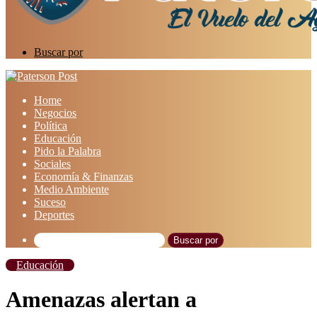
Buscar por
Home
Negocios
Política
Educación
Pido la Palabra
Sociales
Economía & Finanzas
Medio Ambiente
Suceso
Deportes
Buscar por
Educación
Amenazas alertan a