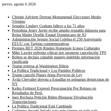
jueves, agosto 6 2026
Noticias de última hora
Christie Advierte Derrota Monumental Elecciones Medio
Término
Senador Lindsey Graham fallece a los 71 años
Periodista Jenny Javier recibe amplio respaldo diáspora para
Reina Madre Desfile Estatal Dominicano de NJ
Administración Seguro Social Celebra el 250 Aniversario
EEUU con Tarjetas conmemorativas
Premios BET 2026 Rinden Homenaje Iconos Culturales
Mike Lawler enfrenta críticas por oponerse cancelación TPS
Bolton se declara culpable manejo indebido información
clasificada
Trump regresa al Washington Hilton
La Política Tradicional y Los Partidos Políticos
Trump canceló Planes firma Proyecto de Ley
Ávila Chevalier derrota a Espaillat en primarias demócratas de
NY
Keiko Fujimori Expresó Preocupación Por Retraso en
Resultados de Perú.
Juez Rechaza Petición Biden Bloquear Divulgación
Transcripciones
La Política Tradicional Está Cambiado
Gobierno decretó feriado para este viernes en todo país