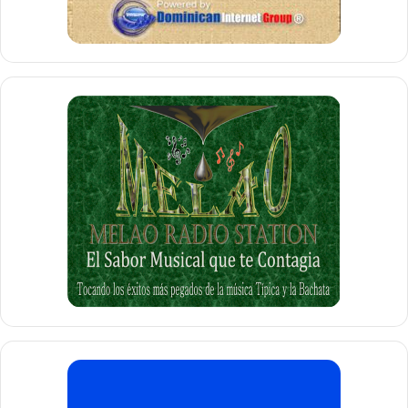
Debemos señalar que la Familia
Sico
compró el edificio de
la
Iglesia del Amor
en octubre pasado, bajo el nombre de
Michael John’s LLC
, de acuerdo con los registros de la
Ciudad. Los nuevos dueños dijeron que pagaron $350,000
por la propiedad.
Para ese entonces, los
Sico
manifestaron que estaban
dispuestos a realizar una renovación completa del edificio
que según dijeron haría que la edificación quedara “como
nueva” luego de haber sido remodelada. Además, los
dueños de la propiedad fueron específicos al externar que
las renovaciones les costarían $2 millones.
La Superintendente de las Escuelas de Paterson,
Eileen
Shafer
, dijo que los costos de alquiler del edificio
renovado serían comparables a los que el Distrito está
pagando ahora por los arrendamientos para la Academia