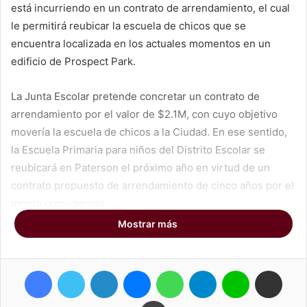
está incurriendo en un contrato de arrendamiento, el cual
le permitirá reubicar la escuela de chicos que se
encuentra localizada en los actuales momentos en un
edificio de Prospect Park.
La Junta Escolar pretende concretar un contrato de
arrendamiento por el valor de $2.1M, con cuyo objetivo
movería la escuela de chicos a la Ciudad. En ese sentido,
la Escuela Primaria para niños del Distrito Escolar se
reubicará en Paterson el próximo año en virtud de un
contrato propuesto de arrendamiento de cinco años por el
monto considerado.
Mostrar más
El centro educativo para los niños de Paterson se
encuentra operando actualmente en un edificio en
Facebook
Twitter
LinkedIn
Messenger
WhatsApp
Telegram
Line
Compartir por correo electrónico
Prospect Park, en el que se albergaba la Escuela
Parroquial de St. Paul y que en lo adelante, una vez que
Imprimir