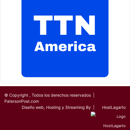
algunos congresistas dominicanos que pretendían la
aprobación del matrimonio infantil.
Debemos destacar, que con la muerte del Dr.
Lugo
, las
comunidades latinas del área Tri-Estatal, de Nueva York,
New Jersey y Connecticut, pero en particular la
comunidad dominicana de la Ciudad de Paterson, pierde a
un gran profesional y orientador como sexólogo, uno de
sus grandes hombres, un ejemplo a imitar para los
dominicanos, uno de los pilares y uno de los mejores
defensores con el que pudo contar la dominicanidad en
este lugar.
© Copyright
, Todos los derechos reservados |
PatersonPost.com
Los dominicanos tendremos bien presente su legado,
Diseño web, Hosting y Streaming By |
HostLagarto
como hombre de gran formación, ilustre para la
comunidad y firmeza de criterio por el bien de los
nuestros. Que descanse en Paz, el Alma del Doctor
Carlos