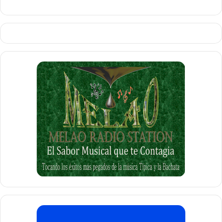
televisión durante más de 20 años, cuya gama de temas es
de tal magnitud, que resulta incalculable a groso modo.
En enero del 2011, el Dr.
Lugo
publicó su libro “
LA
SEXUALIDAD Y USTED: La Clave para su satisfacción
sexual
”, donde trata sobre las informaciones que nos
permiten adquirir los conocimientos básicos acerca de
nuestra propia sexualidad. En dicho libro, cita y analiza las
causas de los trastornos sexuales del hombre y la mujer y
habla de los métodos de diagnósticos y las alternativas
terapéuticas o tratamientos de los mismos, entre otros
aspectos de interés sobre la sexualidad.
Fue un abanderado de lo que aconteció con la
modificación del Código Procesal y Penal de la República
Dominicana, para el cual pedía, y fue su última demanda,
que se criminalizara la relación sexual entre un menor y
un adulto, a propósito de la desvergonzada idea de