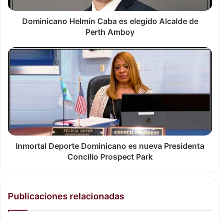
Universidad Cornell y el New York Hospital, con un
Dominicano Helmin Caba es elegido Alcalde de
Fellowship en el departamento de Psiquiatría.
Perth Amboy
El Dr.
Lugo
participó en el programa de postgrado que fue
ofrecido por la
Academia Americana de Sexólogos
Clínicos
y la
Universidad Maimónides
, en Fort Lauderdale.
Además, fue un maestro con certificación en el área de la
Educación en Salud
, estaba certificado en
Educación
Especial
y en el área de
Educación Bilingüe Bicultural
,
incluyendo sus servicios de consultas médicas en su el
área de sexología.
Inmortal Deporte Dominicano es nueva Presidenta
Concilio Prospect Park
Ejerció sus prácticas privadas como sexólogo por más de
30 años, su consultorio fue radicado durante mucho
tiempo en la exclusiva área de West Paterson, ubicado en
Publicaciones relacionadas
el 142 E Oak St., Paterson, NJ. En el lugar, atendía una
amplia gama de pacientes sobre diversos trastornos en el