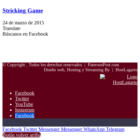
Stricking Game
24 de marzo de 2015
Translate
Búscanos en Facebook
© Copyright
, Todos los derechos reservados |
PatersonPost.com
Diseño web, Hosting y Streaming By |
HostLagarto
Facebook
Twitter
YouTube
Instagram
Facebook
Facebook
Twitter
Messenger
Messenger
WhatsApp
Telegram
Botón volver arriba