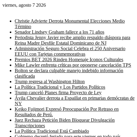
viernes, agosto 7 2026
Noticias de última hora
Christie Advierte Derrota Monumental Elecciones Medio
Término
Senador Lindsey Graham fallece a los 71 años
Periodista Jenny Javier recibe amplio respaldo diáspora para
Reina Madre Desfile Estatal Dominicano de NJ
Administración Seguro Social Celebra el 250 Aniversario
EEUU con Tarjetas conmemorativas
Premios BET 2026 Rinden Homenaje Iconos Culturales
Mike Lawler enfrenta críticas por oponerse cancelación TPS
Bolton se declara culpable manejo indebido información
clasificada
Trump regresa al Washington Hilton
La Política Tradicional y Los Partidos Políticos
Trump canceló Planes firma Proyecto de Ley
Ávila Chevalier derrota a Espaillat en primarias demócratas de
NY
Keiko Fujimori Expresó Preocupación Por Retraso en
Resultados de Perú.
Juez Rechaza Petición Biden Bloquear Divulgación
Transcripciones
La Política Tradicional Está Cambiado
Gobierno decretó feriado para este viernes en todo país