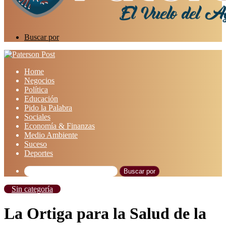
Buscar por
Home
Negocios
Política
Educación
Pido la Palabra
Sociales
Economía & Finanzas
Medio Ambiente
Suceso
Deportes
Buscar por
Sin categoría
La Ortiga para la Salud de la