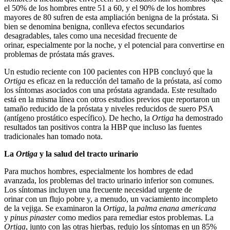
el 50% de los hombres entre 51 a 60, y el 90% de los hombres
mayores de 80 sufren de esta ampliación benigna de la próstata. Si
bien se denomina benigna, conlleva efectos secundarios
desagradables, tales como una necesidad frecuente de
orinar, especialmente por la noche, y el potencial para convertirse en
problemas de próstata más graves.
Un estudio reciente con 100 pacientes con HPB concluyó que la
Ortiga
es eficaz en la reducción del tamaño de la próstata, así como
los síntomas asociados con una próstata agrandada. Este resultado
está en la misma línea con otros estudios previos que reportaron un
tamaño reducido de la próstata y niveles reducidos de suero PSA
(antígeno prostático específico). De hecho, la
Ortiga
ha demostrado
resultados tan positivos contra la HBP que incluso las fuentes
tradicionales han tomado nota.
La
Ortiga
y la salud del tracto urinario
Para muchos hombres, especialmente los hombres de edad
avanzada, los problemas del tracto urinario inferior son comunes.
Los síntomas incluyen una frecuente necesidad urgente de
orinar con un flujo pobre y, a menudo, un vaciamiento incompleto
de la vejiga. Se examinaron la
Ortiga
, la
palma enana americana
y
pinus pinaster
como medios para remediar estos problemas. La
Ortiga
, junto con las otras hierbas, redujo los síntomas en un 85%