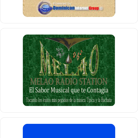
Así pueden ser enumerados en cada renglón los aportes
del
PLD
al progreso, la equidad y la justicia en beneficio
de todos.
Cabe entonces llamar la atención sobre las amenazas que
se ciernen sobre el país, por parte de quienes han
procurado siempre su provecho personal o defendido
intereses contrarios a los del progreso para todos.
Debemos preservar al
Partido de la Liberación
Dominicana
, por ser el único instrumento que ha cumplido
la promesa de combatir la pobreza y devolver a los
dominicanos, lo que le pertenece.
En sus cuarenta y cinco años, y bajo la dirección del
Presidente
Danilo Medina
, el
PLD
ha cumplido con el país.
Debemos preservarlo.