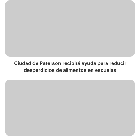
habían tomado las luchas internas en el
Partido
Revolucionario Dominicano
.
Es a partir del
PLD
, que los dominicanos empiezan a ver
claro su camino al progreso. No fue fácil romper con la
hegemonía de la clase conservadora de la época y Bosch
hubo de soportar todo tipo de insultos y vejaciones, para
Ciudad de Paterson recibirá ayuda para reducir
descalificarlo personalmente y descalificar el instrumento
desperdicios de alimentos en escuelas
que estaba creando por el bienestar del pueblo
dominicano.
Los gobiernos del
PRSC
y el
PRD
, fueron incapaces de
enrumbar al país por el camino del progreso y una vez tras
otra, los poderes oscuros sacaron provecho del erario
devolviendo poco o nada a los ciudadanos.
Son los gobiernos del
PLD
los que han sacado al país del