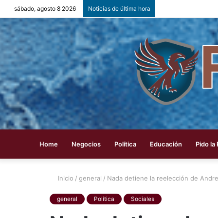
sábado, agosto 8 2026
Noticias de última hora
Home
Negocios
Política
Educación
Pido la
Inicio
/
general
/
Nada detiene la reelección de Andr
general
Política
Sociales