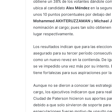
obtiene un 38% de los votantes dándole como
ubica al candidato
Alex Méndez
en la segund
unos 10 puntos porcentuales por debajo del a
Mohammed AKHTERUZZAMAN
y
Michael 
nominación al cargo; pues tan sólo obtienen 
lugar respectivamente.
Los resultados indican que para las eleccio
asegurado para su tercer período consecutiv
como un nuevo revez en la contienda. De ig
se ve impedido una vez más por su intento. 
tiene fortalezas para sus aspiraciones por la
Aunque no se dieron a conocer las estrategia
cargo, los ejecutivos indicaron que para rea
Ciudad de Paterson hicieron sus aportes para
debido a que solo sirvieron de soporte para 
especulaciones fueran motivo de unsulto par