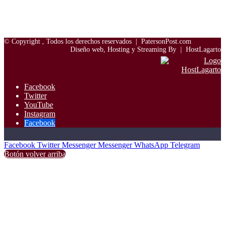
© Copyright
, Todos los derechos reservados |
PatersonPost.com
Diseño web, Hosting y Streaming By |
HostLagarto
Facebook
Twitter
YouTube
Instagram
Facebook
Facebook
Twitter
Messenger
Messenger
WhatsApp
Telegram
Botón volver arriba