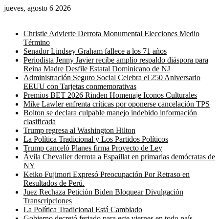
jueves, agosto 6 2026
Noticias de última hora
Christie Advierte Derrota Monumental Elecciones Medio
Término
Senador Lindsey Graham fallece a los 71 años
Periodista Jenny Javier recibe amplio respaldo diáspora para
Reina Madre Desfile Estatal Dominicano de NJ
Administración Seguro Social Celebra el 250 Aniversario
EEUU con Tarjetas conmemorativas
Premios BET 2026 Rinden Homenaje Iconos Culturales
Mike Lawler enfrenta críticas por oponerse cancelación TPS
Bolton se declara culpable manejo indebido información
clasificada
Trump regresa al Washington Hilton
La Política Tradicional y Los Partidos Políticos
Trump canceló Planes firma Proyecto de Ley
Ávila Chevalier derrota a Espaillat en primarias demócratas de
NY
Keiko Fujimori Expresó Preocupación Por Retraso en
Resultados de Perú.
Juez Rechaza Petición Biden Bloquear Divulgación
Transcripciones
La Política Tradicional Está Cambiado
Gobierno decretó feriado para este viernes en todo país