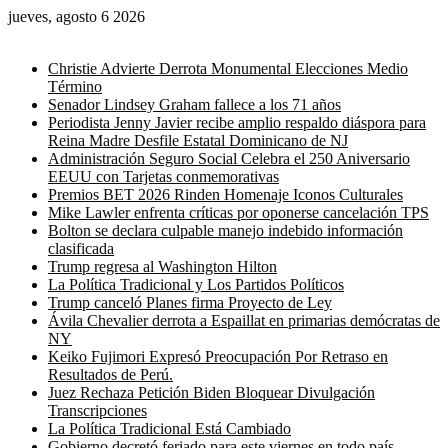
jueves, agosto 6 2026
Noticias de última hora
Christie Advierte Derrota Monumental Elecciones Medio
Término
Senador Lindsey Graham fallece a los 71 años
Periodista Jenny Javier recibe amplio respaldo diáspora para
Reina Madre Desfile Estatal Dominicano de NJ
Administración Seguro Social Celebra el 250 Aniversario
EEUU con Tarjetas conmemorativas
Premios BET 2026 Rinden Homenaje Iconos Culturales
Mike Lawler enfrenta críticas por oponerse cancelación TPS
Bolton se declara culpable manejo indebido información
clasificada
Trump regresa al Washington Hilton
La Política Tradicional y Los Partidos Políticos
Trump canceló Planes firma Proyecto de Ley
Ávila Chevalier derrota a Espaillat en primarias demócratas de
NY
Keiko Fujimori Expresó Preocupación Por Retraso en
Resultados de Perú.
Juez Rechaza Petición Biden Bloquear Divulgación
Transcripciones
La Política Tradicional Está Cambiado
Gobierno decretó feriado para este viernes en todo país