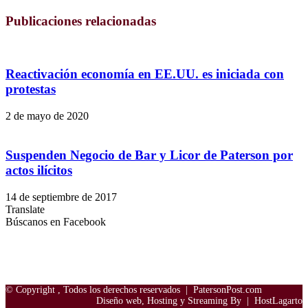
Publicaciones relacionadas
Reactivación economía en EE.UU. es iniciada con
protestas
2 de mayo de 2020
Suspenden Negocio de Bar y Licor de Paterson por
actos ilícitos
14 de septiembre de 2017
Translate
Búscanos en Facebook
© Copyright
, Todos los derechos reservados |
PatersonPost.com
Diseño web, Hosting y Streaming By |
HostLagarto