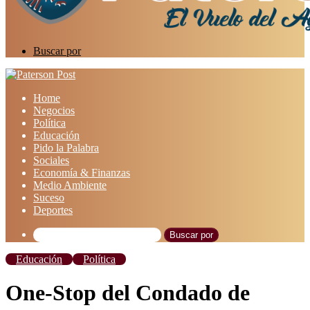
Buscar por
Home
Negocios
Política
Educación
Pido la Palabra
Sociales
Economía & Finanzas
Medio Ambiente
Suceso
Deportes
Buscar por
Educación
Política
One-Stop del Condado de