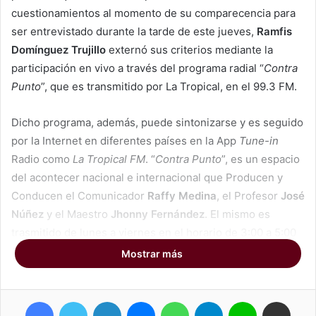
cuestionamientos al momento de su comparecencia para
ser entrevistado durante la tarde de este jueves,
Ramfis
Domínguez Trujillo
externó sus criterios mediante la
participación en vivo a través del programa radial “
Contra
Punto
”, que es transmitido por La Tropical, en el 99.3 FM.
Dicho programa, además, puede sintonizarse y es seguido
por la Internet en diferentes países en la App
Tune-in
Radio como
La Tropical FM
. “
Contra Punto
”, es un espacio
del acontecer nacional e internacional que Producen y
Conducen el Comunicador
Raffy Medina
, el Profesor
José
Núñez
y el Maestro
Jhonny Fernández
. El mismo es
trasmitido de lunes a viernes en el horario de 3:00 a 5:00
de la Tarde, desde la Ciudad de Paterson y tiene una radio
Mostrar más
audiencia extraordinaria tanto en el área local como a nivel
internacionalmente.
Facebook
Twitter
LinkedIn
Messenger
WhatsApp
Telegram
Line
Compartir por correo electrónico