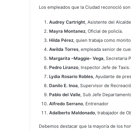
Los empleados que la Ciudad reconoció son lo
Audrey Cartright
, Asistente del Alcald
Mayra Montanez
, Oficial de policía.
Hilda Pérez
, quien trabaja como monit
Awilda Torres
, empleada senior de cue
Margarita –Maggie- Vega
, Secretaria P
Pedro Liranzo
, Inspector Jefe de Taxis.
Lydia Rosario Robles
, Ayudante de pre
Danilo E. Inoa
, Supervisor de Recreació
Pablo del Valle
, Sub Jefe Departament
Alfredo Serrano
, Entrenador
Adalberto Maldonado
, trabajador de O
Debemos destacar que la mayoría de los hom