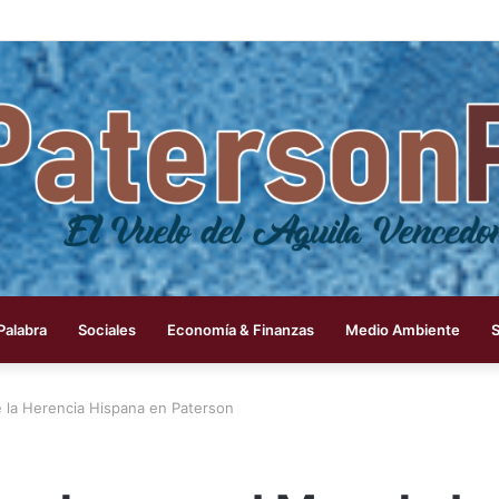
 Palabra
Sociales
Economía & Finanzas
Medio Ambiente
la Herencia Hispana en Paterson