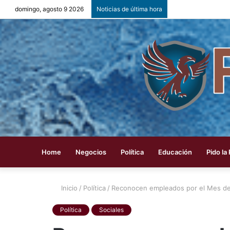
domingo, agosto 9 2026
Noticias de última hora
Home
Negocios
Política
Educación
Pido la
Inicio
/
Política
/
Reconocen empleados por el Mes de 
Política
Sociales