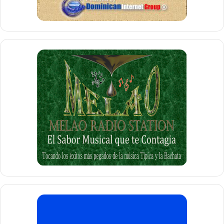
Sharon Smith
, Directora y Educadora Jubilada, de las
Escuelas Públicas de Paterson;
Richard Polton
, Director
Ejecutivo de
Integra Realty Resources
;
Kathy Esquiche
,
ESL
y Asistente del Departamento de Idiomas Mundiales,
International High School
de Paterson.
Administración, Presupuesto y Finanzas:
Matt Watkins
, Administrador Comercial, Bloomfield, New
Jersey;
Jerome St. John
, Juez Jubilado del Tribunal
Superior de Paterson.
Desarrollo Comunitario y Económico:
Michael Powell
, Director Ejecutivo de Educación Continua
y Desarrollo de la Fuerza Laboral,
Passaic County
Community College
;
Barbara Dunn
, Directora Ejecutiva,