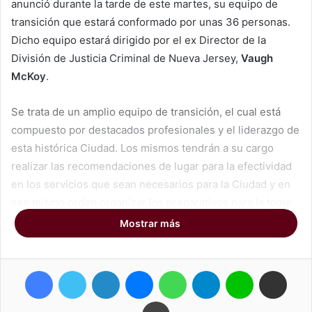
anunció durante la tarde de este martes, su equipo de
transición que estará conformado por unas 36 personas.
Dicho equipo estará dirigido por el ex Director de la
División de Justicia Criminal de Nueva Jersey,
Vaugh
McKoy
.
Se trata de un amplio equipo de transición, el cual está
compuesto por destacados profesionales y el liderazgo de
esta histórica Ciudad. Los mismos tendrán a su cargo
realizar las recomendaciones de lugar para la efectividad
en los servicios que sean necesarios para la Ciudad y en
ese mismo orden organizar los preparativos para la toma
de posición.
Mostrar más
McKoy
servirá como Presidente del Equipo que ha sido
Facebook
Twitter
LinkedIn
Messenger
WhatsApp
Telegram
Line
Compartir por correo electrónico
conformado por 11 Comités. Cada uno de estos comités
examinará el Estado Actual del Gobierno Municipal, para lo
Imprimir
cual hará recomendaciones que permitan mejorar y allanar