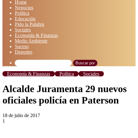
Home
Negocios
Política
Educación
Pido la Palabra
Sociales
Economía & Finanzas
Medio Ambiente
Suceso
Deportes
Buscar por
Economía & Finanzas
Política
Sociales
Alcalde Juramenta 29 nuevos
oficiales policía en Paterson
18 de julio de 2017
1