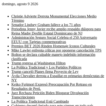
domingo, agosto 9 2026
Noticias de última hora
Christie Advierte Derrota Monumental Elecciones Medio
Término
Senador Lindsey Graham fallece a los 71 años
Periodista Jenny Javier recibe amplio respaldo diáspora para
Reina Madre Desfile Estatal Dominicano de NJ
Administración Seguro Social Celebra el 250 Aniversario
EEUU con Tarjetas conmemorativas
Premios BET 2026 Rinden Homenaje Iconos Culturales
Mike Lawler enfrenta críticas por oponerse cancelación TPS
Bolton se declara culpable manejo indebido información
clasificada
Trump regresa al Washington Hilton
La Política Tradicional y Los Partidos Políticos
Trump canceló Planes firma Proyecto de Ley
Ávila Chevalier derrota a Espaillat en primarias demócratas de
NY
Keiko Fujimori Expresó Preocupación Por Retraso en
Resultados de Perú.
Juez Rechaza Petición Biden Bloquear Divulgación
Transcripciones
La Política Tradicional Está Cambiado
Gobierno decretó feriado para este viernes en todo país