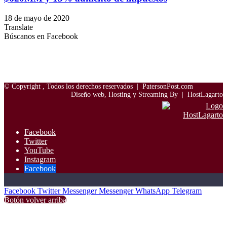
18 de mayo de 2020
Translate
Búscanos en Facebook
© Copyright
, Todos los derechos reservados |
PatersonPost.com
Diseño web, Hosting y Streaming By |
HostLagarto
Facebook
Twitter
YouTube
Instagram
Facebook
Facebook
Twitter
Messenger
Messenger
WhatsApp
Telegram
Botón volver arriba