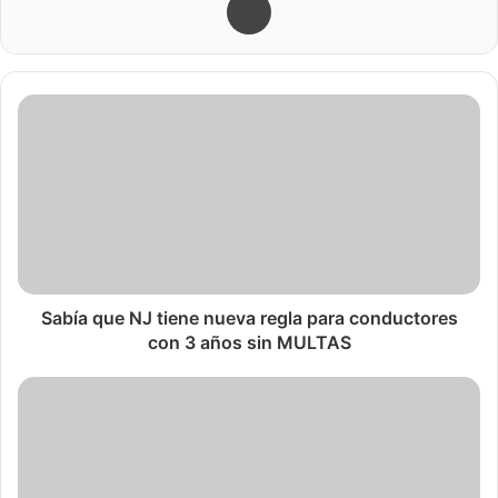
de impuestos por valor de $20 millones para 2015 y 2016.
Según fue dado a conocer, fue llevado a cabo un acuerdo
entre la ciudad y el dueño del complejo que está formado
por siete edificios de apartamentos; cada uno consta de
siete pisos. El acuerdo alcanzado indica que las
evaluaciones realizadas reducirán a $17 millones para
2015 y $16 millones para 2016. Esta reducción produce
ahorros de impuestos para el propietario de
Park East
Terrace
, The Trust Co. NJ.
Sabía que NJ tiene nueva regla para conductores
Acorde a las informaciones encontradas en los Registros
con 3 años sin MULTAS
de la Municipalidad, al dueño de
Park East Terrace
, se le
deben las cantidades de $124,637 y $175.035 para 2015 y
2016, respectivamente, los cuales están sustentados en
las evaluaciones realizadas para tales fines.
En este complejo de apartamentos, los edificios fueron