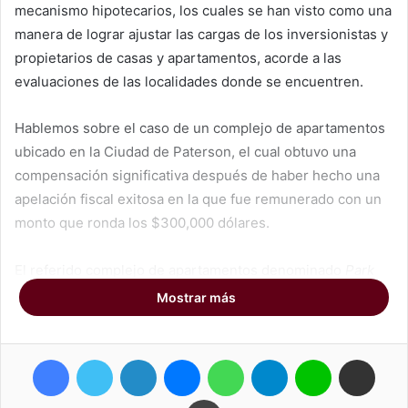
mecanismo hipotecarios, los cuales se han visto como una
manera de lograr ajustar las cargas de los inversionistas y
propietarios de casas y apartamentos, acorde a las
evaluaciones de las localidades donde se encuentren.
Hablemos sobre el caso de un complejo de apartamentos
ubicado en la Ciudad de Paterson, el cual obtuvo una
compensación significativa después de haber hecho una
apelación fiscal exitosa en la que fue remunerado con un
monto que ronda los $300,000 dólares.
El referido complejo de apartamentos denominado
Park
East Terrace Cooperative Apartments
, recibirá
Mostrar más
exactamente $299,672 dólares por parte de la Ciudad,
después de una exitosa apelación de impuestos. El
Facebook
Twitter
LinkedIn
Messenger
WhatsApp
Telegram
Line
Compartir por correo electrónico
complejo de apartamentos
Park East Terrace
se encuentra
ubicado en el 531-619 McLean Boulevard y apeló su carga
Imprimir