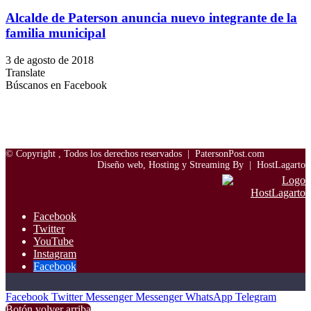
Alcalde de Paterson anuncia nuevo integrante de la
familia municipal
3 de agosto de 2018
Translate
Búscanos en Facebook
© Copyright
, Todos los derechos reservados |
PatersonPost.com
Diseño web, Hosting y Streaming By |
HostLagarto
Facebook
Twitter
YouTube
Instagram
Facebook
Facebook
Twitter
Messenger
Messenger
WhatsApp
Telegram
Botón volver arriba