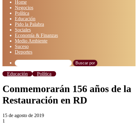
Home
Negocios
Política
Educación
Pido la Palabra
Sociales
Economía & Finanzas
Medio Ambiente
Suceso
Deportes
Buscar por
Educación
Política
Conmemorarán 156 años de la
Restauración en RD
15 de agosto de 2019
1