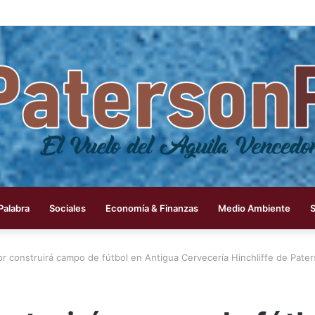
 Palabra
Sociales
Economía & Finanzas
Medio Ambiente
or construirá campo de fútbol en Antigua Cervecería Hinchliffe de Pate