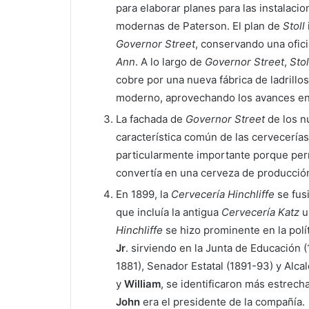
para elaborar planes para las instalac
modernas de Paterson. El plan de
Stoll
Governor Street
, conservando una ofici
Ann
. A lo largo de
Governor Street
,
Stol
cobre por una nueva fábrica de ladrillo
moderno, aprovechando los avances en 
La fachada de
Governor Street
de los n
característica común de las cervecerías
particularmente importante porque perm
convertía en una cerveza de producció
En 1899, la
Cervecería Hinchliffe
se fus
que incluía la antigua
Cervecería Katz
u
Hinchliffe
se hizo prominente en la polít
Jr
. sirviendo en la Junta de Educació
1881), Senador Estatal (1891-93) y Al
y
William
, se identificaron más estrec
John
era el presidente de la compañía.