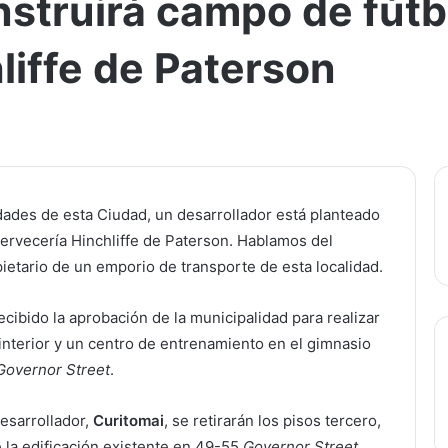
nstruirá campo de fútb
liffe de Paterson
idades de esta Ciudad, un desarrollador está planteado
Cervecería Hinchliffe de Paterson. Hablamos del
pietario de un emporio de transporte de esta localidad.
ecibido la aprobación de la municipalidad para realizar
interior y un centro de entrenamiento en el gimnasio
Governor Street
.
esarrollador,
Curitomai
, se retirarán los pisos tercero,
e la edificación existente en 49-55
Governor Street
,