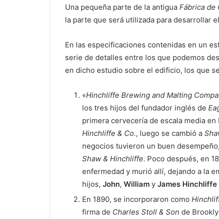
Una pequeña parte de la antigua
Fábrica de 
la parte que será utilizada para desarrollar e
En las especificaciones contenidas en un es
serie de detalles entre los que podemos de
en dicho estudio sobre el edificio, los que s
«
Hinchliffe Brewing and Malting Comp
los tres hijos del fundador inglés de
Ea
primera cervecería de escala media en
Hinchliffe & Co.
, luego se cambió a
Shaw
negocios tuvieron un buen desempeño
Shaw & Hinchliffe
. Poco después, en 1
enfermedad y murió allí, dejando a la 
hijos,
John
,
William
y
James Hinchliffe
En 1890, se incorporaron como
Hinchli
firma de
Charles Stoll & Son
de Brooklyn