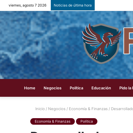
viernes, agosto 7 2026
Noticias de última hora
Home
Negocios
Política
Educación
Pido la
Inicio
/
Negocios
/
Economía & Finanzas
/
Desarrollad
Economía & Finanzas
Política