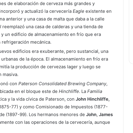
iones de elaboración de cerveza más grandes y
incorporó y actualizó la cervecería
Eagle
existente en
na anterior y una casa de malta que daba a la calle
l
reemplazó una casa de calderas y una tienda de
s y un edificio de almacenamiento en frío que era
refrigeración mecánica.
uevos edificios era exuberante, pero sustancial, una
 urbanas de la época. El almacenamiento en frío era
itía la producción de cervezas lager y luego se
n masiva.
ionó con
Paterson Consolidated Brewing Company
,
bicada en el bloque este de
Hinchliffe
. La
Familia
ica y la vida cívica de Paterson, con
John Hinchliffe,
n (1875-77) y como Comisionado de Impuestos (1877-
calde (1897-99). Los hermanos menores de
John
,
James
hamente con las operaciones de la cervecería, aunque