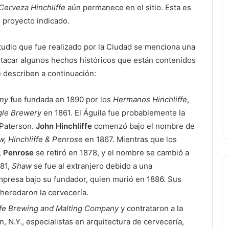
Cerveza Hinchliffe
aún permanece en el sitio. Esta es
l proyecto indicado.
tudio que fue realizado por la Ciudad se menciona una
stacar algunos hechos históricos que están contenidos
e describen a continuación:
any
fue fundada en 1890 por los
Hermanos Hinchliffe
,
gle Brewery
en 1861. El Águila fue probablemente la
 Paterson.
John Hinchliffe
comenzó bajo el nombre de
, Hinchliffe & Penrose
en 1867. Mientras que los
,
Penrose
se retiró en 1878, y el nombre se cambió a
881,
Shaw
se fue al extranjero debido a una
empresa bajo su fundador, quien murió en 1886. Sus
heredaron la cervecería.
ffe Brewing and Malting Company
y contrataron a la
, N.Y., especialistas en arquitectura de cervecería,