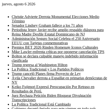
jueves, agosto 6 2026
Noticias de última hora
Christie Advierte Derrota Monumental Elecciones Medio
Término
Senador Lindsey Graham fallece a los 71 años
Periodista Jenny Javier recibe amplio respaldo diáspora para
Reina Madre Desfile Estatal Dominicano de NJ
Administración Seguro Social Celebra el 250 Aniversario
EEUU con Tarjetas conmemorativas
Premios BET 2026 Rinden Homenaje Iconos Culturales
Mike Lawler enfrenta críticas por oponerse cancelación TPS
Bolton se declara culpable manejo indebido información
clasificada
Trump regresa al Washington Hilton
La Política Tradicional y Los Partidos Políticos
Trump canceló Planes firma Proyecto de Ley
Ávila Chevalier derrota a Espaillat en primarias demócratas de
NY
Keiko Fujimori Expresó Preocupación Por Retraso en
Resultados de Perú.
Juez Rechaza Petición Biden Bloquear Divulgación
Transcripciones
La Política Tradicional Está Cambiado
Gobierno decretó feriado para este viernes en todo país