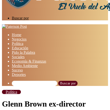
Buscar por
Home
Negocios
Política
Educación
Pido la Palabra
Sociales
Economía & Finanzas
Medio Ambiente
Suceso
Deportes
Buscar por
Política
Glenn Brown ex-director