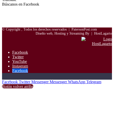
Búscanos en Facebook
© Copyright
, Todos los derechos reservados |
PatersonPost.com
Diseño web, Hosting y Streaming By |
HostLagarto
Facebook
Twitter
YouTube
Instagram
Facebook
Facebook
Twitter
Messenger
Messenger
WhatsApp
Telegram
Botón volver arriba