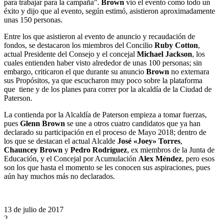
para trabajar para la campaña”.
Brown
vio el evento como todo un
éxito y dijo que al evento, según estimó, asistieron aproximadamente
unas 150 personas.
Entre los que asistieron al evento de anuncio y recaudación de
fondos, se destacaron los miembros del Concilio
Ruby Cotton
,
actual Presidente del Consejo y el concejal
Michael Jackson
, los
cuales entienden haber visto alrededor de unas 100 personas; sin
embargo, criticaron el que durante su anuncio
Brown
no externara
sus Propósitos, ya que escucharon muy poco sobre la plataforma
que tiene y de los planes para correr por la alcaldía de la Ciudad de
Paterson.
La contienda por la Alcaldía de Paterson empieza a tomar fuerzas,
pues
Glenn Brown
se une a otros cuatro candidatos que ya han
declarado su participación en el proceso de Mayo 2018; dentro de
los que se destacan el actual Alcalde
José «Joey» Torres
,
Chauncey Brown
y
Pedro Rodríguez
, ex miembros de la Junta de
Educación, y el Concejal por Acumulación
Alex Méndez
, pero esos
son los que hasta el momento se les conocen sus aspiraciones, pues
aún hay muchos más no declarados.
13 de julio de 2017
2