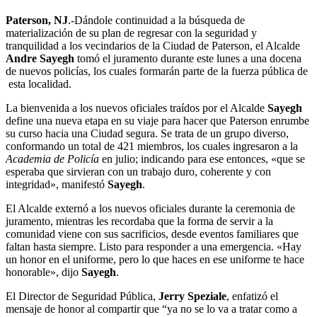
Paterson, NJ
.-Dándole continuidad a la búsqueda de
materialización de su plan de regresar con la seguridad y
tranquilidad a los vecindarios de la Ciudad de Paterson, el Alcalde
Andre Sayegh
tomó el juramento durante este lunes a una docena
de nuevos policías, los cuales formarán parte de la fuerza pública de
esta localidad.
La bienvenida a los nuevos oficiales traídos por el Alcalde
Sayegh
define una nueva etapa en su viaje para hacer que Paterson enrumbe
su curso hacia una Ciudad segura. Se trata de un grupo diverso,
conformando un total de 421 miembros, los cuales ingresaron a la
Academia de Policía
en julio; indicando para ese entonces, «que se
esperaba que sirvieran con un trabajo duro, coherente y con
integridad», manifestó
Sayegh
.
El Alcalde externó a los nuevos oficiales durante la ceremonia de
juramento, mientras les recordaba que la forma de servir a la
comunidad viene con sus sacrificios, desde eventos familiares que
faltan hasta siempre. Listo para responder a una emergencia. «Hay
un honor en el uniforme, pero lo que haces en ese uniforme te hace
honorable», dijo
Sayegh
.
El Director de Seguridad Pública,
Jerry Speziale
, enfatizó el
mensaje de honor al compartir que “ya no se lo va a tratar como a