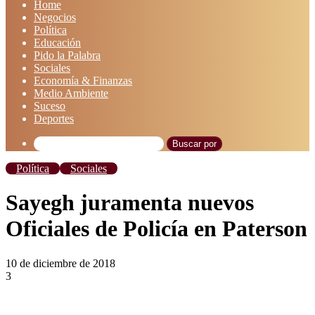
Home
Negocios
Política
Educación
Pido la Palabra
Sociales
Economía & Finanzas
Medio Ambiente
Suceso
Deportes
Buscar por
Política
Sociales
Sayegh juramenta nuevos
Oficiales de Policía en Paterson
10 de diciembre de 2018
3