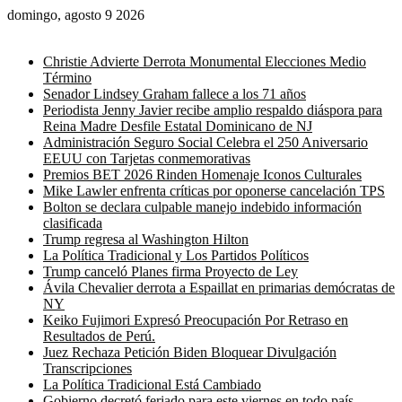
domingo, agosto 9 2026
Noticias de última hora
Christie Advierte Derrota Monumental Elecciones Medio
Término
Senador Lindsey Graham fallece a los 71 años
Periodista Jenny Javier recibe amplio respaldo diáspora para
Reina Madre Desfile Estatal Dominicano de NJ
Administración Seguro Social Celebra el 250 Aniversario
EEUU con Tarjetas conmemorativas
Premios BET 2026 Rinden Homenaje Iconos Culturales
Mike Lawler enfrenta críticas por oponerse cancelación TPS
Bolton se declara culpable manejo indebido información
clasificada
Trump regresa al Washington Hilton
La Política Tradicional y Los Partidos Políticos
Trump canceló Planes firma Proyecto de Ley
Ávila Chevalier derrota a Espaillat en primarias demócratas de
NY
Keiko Fujimori Expresó Preocupación Por Retraso en
Resultados de Perú.
Juez Rechaza Petición Biden Bloquear Divulgación
Transcripciones
La Política Tradicional Está Cambiado
Gobierno decretó feriado para este viernes en todo país