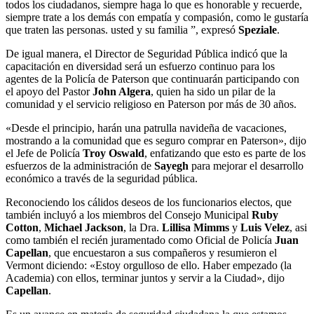
todos los ciudadanos, siempre haga lo que es honorable y recuerde,
siempre trate a los demás con empatía y compasión, como le gustaría
que traten las personas. usted y su familia ”, expresó
Speziale
.
De igual manera, el Director de Seguridad Pública indicó que la
capacitación en diversidad será un esfuerzo continuo para los
agentes de la Policía de Paterson que continuarán participando con
el apoyo del Pastor
John Algera
, quien ha sido un pilar de la
comunidad y el servicio religioso en Paterson por más de 30 años.
«Desde el principio, harán una patrulla navideña de vacaciones,
mostrando a la comunidad que es seguro comprar en Paterson», dijo
el Jefe de Policía
Troy Oswald
, enfatizando que esto es parte de los
esfuerzos de la administración de
Sayegh
para mejorar el desarrollo
económico a través de la seguridad pública.
Reconociendo los cálidos deseos de los funcionarios electos, que
también incluyó a los miembros del Consejo Municipal
Ruby
Cotton
,
Michael Jackson
, la Dra.
Lillisa Mimms
y
Luis Velez
, asi
como también el recién juramentado como Oficial de Policía
Juan
Capellan
, que encuestaron a sus compañeros y resumieron el
Vermont diciendo: «Estoy orgulloso de ello. Haber empezado (la
Academia) con ellos, terminar juntos y servir a la Ciudad», dijo
Capellan
.