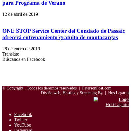
para Programa de Verano
12 de abril de 2019
ONE STOP Service Center del Condado de Passaic
ofrecerá entrenamiento gratuito de montacargas
28 de enero de 2019
Translate
Búscanos en Facebook
© Copyright
, Todos los derechos reservados |
PatersonPost.com
Diseño web, Hosting y Streaming By |
HostLagarto
Facebook
Twitter
YouTube
Instagram