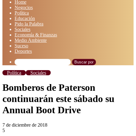
Home
Negocios
Política
Educación
Pido la Palabra
Sociales
Economía & Finanzas
Medio Ambiente
Suceso
Deportes
Buscar por
Política
Sociales
Bomberos de Paterson
continuarán este sábado su
Annual Boot Drive
7 de diciembre de 2018
5