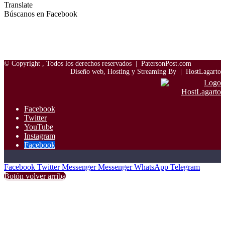
Translate
Búscanos en Facebook
© Copyright
, Todos los derechos reservados |
PatersonPost.com
Diseño web, Hosting y Streaming By |
HostLagarto
Facebook
Twitter
YouTube
Instagram
Facebook
Facebook
Twitter
Messenger
Messenger
WhatsApp
Telegram
Botón volver arriba