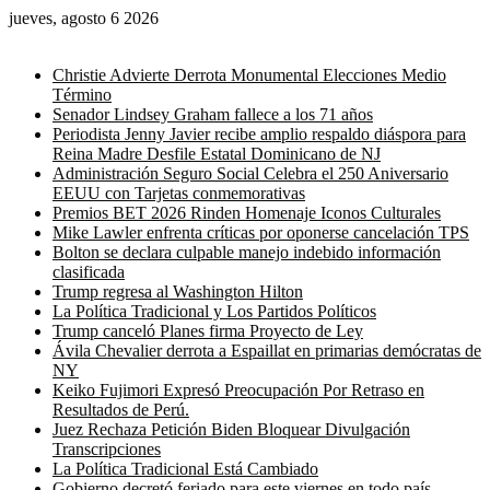
jueves, agosto 6 2026
Noticias de última hora
Christie Advierte Derrota Monumental Elecciones Medio
Término
Senador Lindsey Graham fallece a los 71 años
Periodista Jenny Javier recibe amplio respaldo diáspora para
Reina Madre Desfile Estatal Dominicano de NJ
Administración Seguro Social Celebra el 250 Aniversario
EEUU con Tarjetas conmemorativas
Premios BET 2026 Rinden Homenaje Iconos Culturales
Mike Lawler enfrenta críticas por oponerse cancelación TPS
Bolton se declara culpable manejo indebido información
clasificada
Trump regresa al Washington Hilton
La Política Tradicional y Los Partidos Políticos
Trump canceló Planes firma Proyecto de Ley
Ávila Chevalier derrota a Espaillat en primarias demócratas de
NY
Keiko Fujimori Expresó Preocupación Por Retraso en
Resultados de Perú.
Juez Rechaza Petición Biden Bloquear Divulgación
Transcripciones
La Política Tradicional Está Cambiado
Gobierno decretó feriado para este viernes en todo país