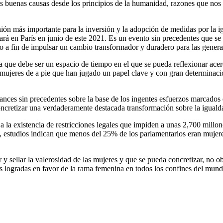
las buenas causas desde los principios de la humanidad, razones que nos 
unión más importante para la inversión y la adopción de medidas por la ig
ará en París en junio de este 2021. Es un evento sin precedentes que se 
ndo a fin de impulsar un cambio transformador y duradero para las gener
a que debe ser un espacio de tiempo en el que se pueda reflexionar acer
mujeres de a pie que han jugado un papel clave y con gran determinación 
nces sin precedentes sobre la base de los ingentes esfuerzos marcados e
concretizar una verdaderamente destacada transformación sobre la iguald
a la existencia de restricciones legales que impiden a unas 2,700 millo
, estudios indican que menos del 25% de los parlamentarios eran mujer
 sellar la valerosidad de las mujeres y que se pueda concretizar, no obs
es logradas en favor de la rama femenina en todos los confines del mund