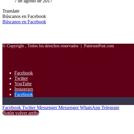
7 de agosto de 2017
Translate
Búscanos en Facebook
Búscanos en Facebook
© Copyright
, Todos los derechos reservados |
PatersonPost.com
Facebook
Twitter
YouTube
Instagram
Facebook
Facebook
Twitter
Messenger
Messenger
WhatsApp
Telegram
Botón volver arriba