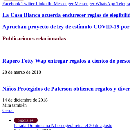
Facebook
Twitter
LinkedIn
Messenger
Messenger
WhatsApp
Telegr
La Casa Blanca acuerda endurecer reglas de elegibili
Aprueban proyecto de ley de estímulo COVID-19 por
Publicaciones relacionadas
Rapero Fetty Wap entregar regalos a cientos de perso
28 de marzo de 2018
Niños Protegidos de Paterson obtienen regalos y dive
14 de diciembre de 2018
Mira también
Cerrar
Sociales
Parada Dominicana NJ escogerá reina el 20 de agosto