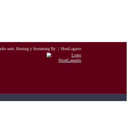
seño web, Hosting y Streaming By |
HostLagarto