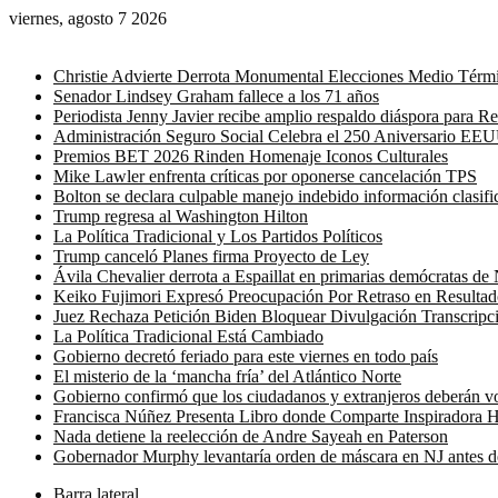
viernes, agosto 7 2026
Noticias de última hora
Christie Advierte Derrota Monumental Elecciones Medio Térm
Senador Lindsey Graham fallece a los 71 años
Periodista Jenny Javier recibe amplio respaldo diáspora para 
Administración Seguro Social Celebra el 250 Aniversario EE
Premios BET 2026 Rinden Homenaje Iconos Culturales
Mike Lawler enfrenta críticas por oponerse cancelación TPS
Bolton se declara culpable manejo indebido información clasifi
Trump regresa al Washington Hilton
La Política Tradicional y Los Partidos Políticos
Trump canceló Planes firma Proyecto de Ley
Ávila Chevalier derrota a Espaillat en primarias demócratas d
Keiko Fujimori Expresó Preocupación Por Retraso en Resultad
Juez Rechaza Petición Biden Bloquear Divulgación Transcripc
La Política Tradicional Está Cambiado
Gobierno decretó feriado para este viernes en todo país
El misterio de la ‘mancha fría’ del Atlántico Norte
Gobierno confirmó que los ciudadanos y extranjeros deberán vol
Francisca Núñez Presenta Libro donde Comparte Inspiradora H
Nada detiene la reelección de Andre Sayeah en Paterson
Gobernador Murphy levantaría orden de máscara en NJ antes 
Barra lateral