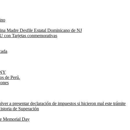
ino
Reina Madre Desfile Estatal Dominicano de NJ
UU con Tarjetas conmemorativas
cada
e NY
os de Perú.
iones
ver a presentar declaración de impuestos si hicieron mal este trámite
istoria de Superación
de Memorial Day