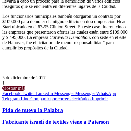
llevaría a cabo un proceso para la demolición de varios edificios
inseguros que se encuentra en diferentes lugares de la Ciudad.
Los funcionarios municipales también otorgaron un contrato por
$109,000 para demoler el antiguo edificio en descomposición Head
Start ubicado en el 63-95 Clinton Street. En este caso, fueron cinco
las empresas que presentaron ofertas las cuales están entre $109,000
y $ 495,000. La empresa
Caravella Demolition
, con sede en el este
de Hanover, fue el licitador “de menor responsabilidad” para
cumplir los propósitos de la Ciudad.
5 de diciembre de 2017
1
Mostrar más
Facebook
Twitter
LinkedIn
Messenger
Messenger
WhatsApp
Telegram
Line
Compartir por correo electrónico
Imprimir
Pido de nuevo la Palabra
Fabricante israelí de textiles viene a Paterson