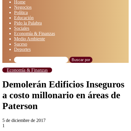
Home
Negocios
Política
Educación
Pido la Palabra
Sociales
Economía & Finanzas
Medio Ambiente
Suceso
Deportes
Buscar por
Economía & Finanzas
Demolerán Edificios Inseguros
a costo millonario en áreas de
Paterson
5 de diciembre de 2017
1