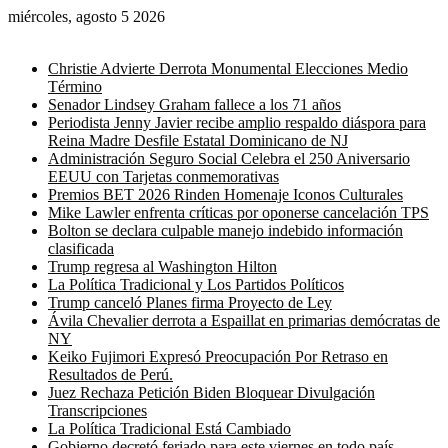
miércoles, agosto 5 2026
Noticias de última hora
Christie Advierte Derrota Monumental Elecciones Medio
Término
Senador Lindsey Graham fallece a los 71 años
Periodista Jenny Javier recibe amplio respaldo diáspora para
Reina Madre Desfile Estatal Dominicano de NJ
Administración Seguro Social Celebra el 250 Aniversario
EEUU con Tarjetas conmemorativas
Premios BET 2026 Rinden Homenaje Iconos Culturales
Mike Lawler enfrenta críticas por oponerse cancelación TPS
Bolton se declara culpable manejo indebido información
clasificada
Trump regresa al Washington Hilton
La Política Tradicional y Los Partidos Políticos
Trump canceló Planes firma Proyecto de Ley
Ávila Chevalier derrota a Espaillat en primarias demócratas de
NY
Keiko Fujimori Expresó Preocupación Por Retraso en
Resultados de Perú.
Juez Rechaza Petición Biden Bloquear Divulgación
Transcripciones
La Política Tradicional Está Cambiado
Gobierno decretó feriado para este viernes en todo país