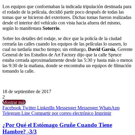
Los equipos que conformaban la indicada tripulación destinada para
el rodado de la película, decidió partir poco después de todas las
tomas que se hicieron del exteriores. Dichas tomas fueron realizadas
desde el interior del vehículo con vista hacia afuera del mismo,
según lo manifestara
Sotorrio
.
Sobre los detalles del rodaje, se dice que la policía de la ciudad
cerraría las calles cuando los equipos de las películas lo usasen, lo
cual no tardaría mucho tiempo; sin embargo,
David Garsia
, Gerente
General de los Estudios de Art Factory dijo que la calle Spruce
estaba cerrada aproximadamente desde las 5:30 y hasta más o menos
las 9:30 de la mañana, donde se encontraba un equipos de filmación
tomando la calle.
18 de septiembre de 2017
2
Mostrar más
Facebook
Twitter
LinkedIn
Messenger
Messenger
WhatsApp
Telegram
Line
Compartir por correo electrónico
Imprimir
¿Por Qué el Estómago Gruñe Cuando Tiene
Hambre? -3/3