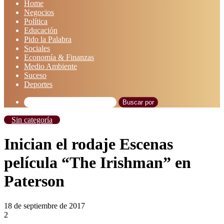
Home
Negocios
Política
Educación
Pido la Palabra
Sociales
Economía & Finanzas
Medio Ambiente
Suceso
Deportes
Buscar por
Sin categoría
Inician el rodaje Escenas
película “The Irishman” en
Paterson
18 de septiembre de 2017
2