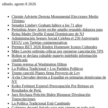
sábado, agosto 8 2026
Noticias de última hora
Christie Advierte Derrota Monumental Elecciones Medio
Término
Senador Lindsey Graham fallece a los 71 años
Periodista Jenny Javier recibe amplio respaldo diáspora para
Reina Madre Desfile Estatal Dominicano de NJ
Administración Seguro Social Celebra el 250 Aniversario
EEUU con Tarjetas conmemorativas
Premios BET 2026 Rinden Homenaje Iconos Culturales
Mike Lawler enfrenta críticas por oponerse cancelación TPS
Bolton se declara culpable manejo indebido información
clasificada
Trump regresa al Washington Hilton
La Política Tradicional y Los Partidos Políticos
Trump canceló Planes firma Proyecto de Ley
Ávila Chevalier derrota a Espaillat en primarias demócratas de
NY
Keiko Fujimori Expresó Preocupación Por Retraso en
Resultados de Perú.
Juez Rechaza Petición Biden Bloquear Divulgación
Transcripciones
La Política Tradicional Está Cambiado
Gobierno decretó feriado para este viernes en todo país