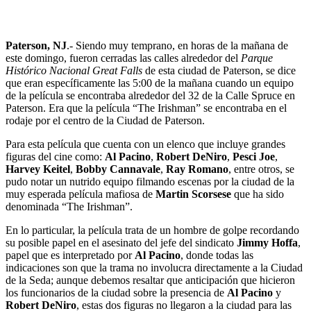
Paterson, NJ
.- Siendo muy temprano, en horas de la mañana de
este domingo, fueron cerradas las calles alrededor del
Parque
Histórico Nacional Great Falls
de esta ciudad de Paterson, se dice
que eran específicamente las 5:00 de la mañana cuando un equipo
de la película se encontraba alrededor del 32 de la Calle Spruce en
Paterson. Era que la película “The Irishman” se encontraba en el
rodaje por el centro de la Ciudad de Paterson.
Para esta película que cuenta con un elenco que incluye grandes
figuras del cine como:
Al Pacino
,
Robert DeNiro
,
Pesci Joe
,
Harvey Keitel
,
Bobby Cannavale
,
Ray Romano
, entre otros, se
pudo notar un nutrido equipo filmando escenas por la ciudad de la
muy esperada película mafiosa de
Martin Scorsese
que ha sido
denominada “The Irishman”.
En lo particular, la película trata de un hombre de golpe recordando
su posible papel en el asesinato del jefe del sindicato
Jimmy Hoffa
,
papel que es interpretado por
Al Pacino
, donde todas las
indicaciones son que la trama no involucra directamente a la Ciudad
de la Seda; aunque debemos resaltar que anticipación que hicieron
los funcionarios de la ciudad sobre la presencia de
Al Pacino
y
Robert DeNiro
, estas dos figuras no llegaron a la ciudad para las