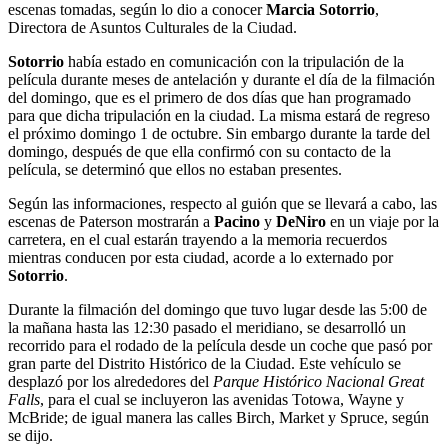
escenas tomadas, según lo dio a conocer
Marcia Sotorrio
,
Directora de Asuntos Culturales de la Ciudad.
Sotorrio
había estado en comunicación con la tripulación de la
película durante meses de antelación y durante el día de la filmación
del domingo, que es el primero de dos días que han programado
para que dicha tripulación en la ciudad. La misma estará de regreso
el próximo domingo 1 de octubre. Sin embargo durante la tarde del
domingo, después de que ella confirmó con su contacto de la
película, se determinó que ellos no estaban presentes.
Según las informaciones, respecto al guión que se llevará a cabo, las
escenas de Paterson mostrarán a
Pacino
y
DeNiro
en un viaje por la
carretera, en el cual estarán trayendo a la memoria recuerdos
mientras conducen por esta ciudad, acorde a lo externado por
Sotorrio
.
Durante la filmación del domingo que tuvo lugar desde las 5:00 de
la mañana hasta las 12:30 pasado el meridiano, se desarrolló un
recorrido para el rodado de la película desde un coche que pasó por
gran parte del Distrito Histórico de la Ciudad. Este vehículo se
desplazó por los alrededores del
Parque Histórico Nacional Great
Falls
, para el cual se incluyeron las avenidas Totowa, Wayne y
McBride; de igual manera las calles Birch, Market y Spruce, según
se dijo.