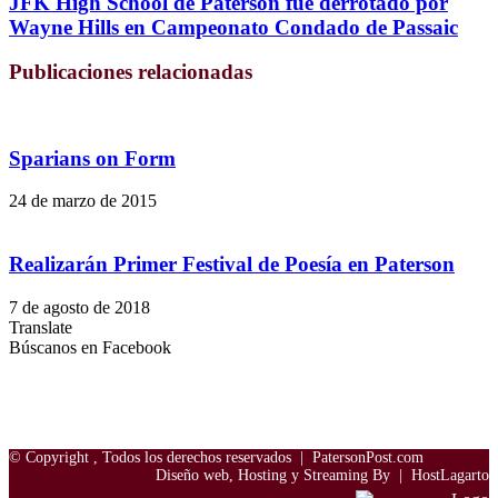
JFK High School de Paterson fue derrotado por
Wayne Hills en Campeonato Condado de Passaic
Publicaciones relacionadas
Sparians on Form
24 de marzo de 2015
Realizarán Primer Festival de Poesía en Paterson
7 de agosto de 2018
Translate
Búscanos en Facebook
© Copyright
, Todos los derechos reservados |
PatersonPost.com
Diseño web, Hosting y Streaming By |
HostLagarto