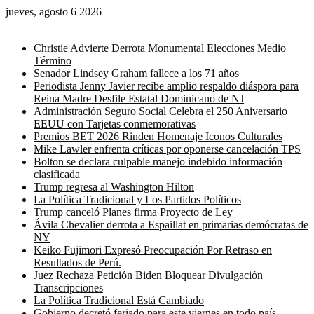
jueves, agosto 6 2026
Noticias de última hora
Christie Advierte Derrota Monumental Elecciones Medio
Término
Senador Lindsey Graham fallece a los 71 años
Periodista Jenny Javier recibe amplio respaldo diáspora para
Reina Madre Desfile Estatal Dominicano de NJ
Administración Seguro Social Celebra el 250 Aniversario
EEUU con Tarjetas conmemorativas
Premios BET 2026 Rinden Homenaje Iconos Culturales
Mike Lawler enfrenta críticas por oponerse cancelación TPS
Bolton se declara culpable manejo indebido información
clasificada
Trump regresa al Washington Hilton
La Política Tradicional y Los Partidos Políticos
Trump canceló Planes firma Proyecto de Ley
Ávila Chevalier derrota a Espaillat en primarias demócratas de
NY
Keiko Fujimori Expresó Preocupación Por Retraso en
Resultados de Perú.
Juez Rechaza Petición Biden Bloquear Divulgación
Transcripciones
La Política Tradicional Está Cambiado
Gobierno decretó feriado para este viernes en todo país