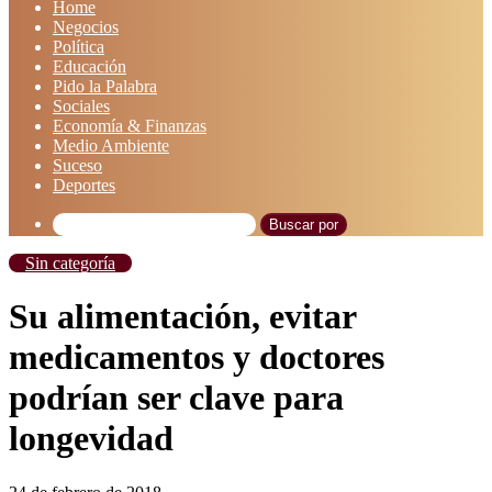
Home
Negocios
Política
Educación
Pido la Palabra
Sociales
Economía & Finanzas
Medio Ambiente
Suceso
Deportes
Buscar por
Sin categoría
Su alimentación, evitar
medicamentos y doctores
podrían ser clave para
longevidad