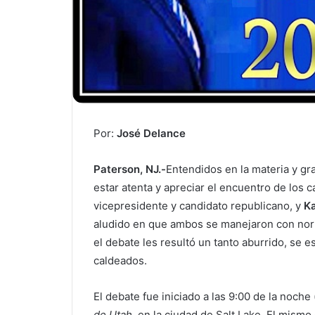
Por:
José Delance
Paterson, NJ.-
Entendidos en la materia y g
estar atenta y apreciar el encuentro de los 
vicepresidente y candidato republicano, y
Ka
aludido en que ambos se manejaron con norma
el debate les resultó un tanto aburrido, se
caldeados.
El debate fue iniciado a las 9:00 de la noche
de Utah
, en la ciudad de Salt Lake. El mis