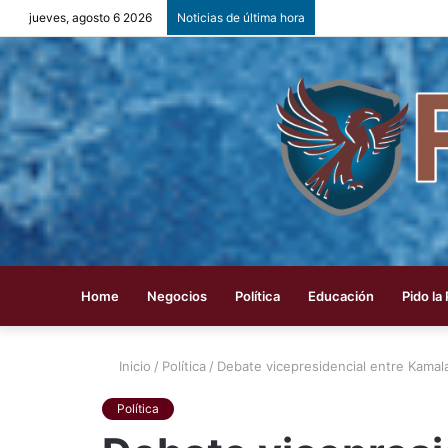
jueves, agosto 6 2026
Noticias de última hora
Home
Negocios
Política
Educación
Pido la
Inicio
/
Política
/
Debate vicepresidencial entre Kamal
Política