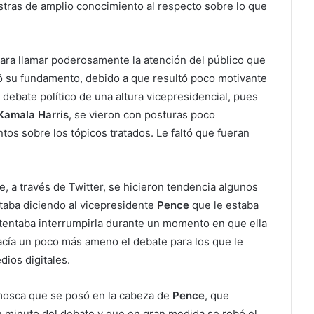
stras de amplio conocimiento al respecto sobre lo que
para llamar poderosamente la atención del público que
ió su fundamento, debido a que resultó poco motivante
debate político de una altura vicepresidencial, pues
Kamala Harris
, se vieron con posturas poco
os sobre los tópicos tratados. Le faltó que fueran
e, a través de Twitter, se hicieron tendencia algunos
taba diciendo al vicepresidente
Pence
que le estaba
ntentaba interrumpirla durante un momento en que ella
hacía un poco más ameno el debate para los que le
ios digitales.
 mosca que se posó en la cabeza de
Pence
, que
 minuto del debate y que en gran medida se robó el