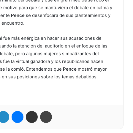
ue motivo para que se mantuviera el debate en calma y
dente
Pence
se desenfocara de sus planteamientos y
l encuentro.
al fue más enérgica en hacer sus acusaciones de
tuando la atención del auditorio en el enfoque de las
debate, pero algunas mujeres simpatizantes del
s
fue la virtual ganadora y los republicanos hacen
l se la comió. Entendemos que
Pence
mostró mayor
ó en sus posiciones sobre los temas debatidos.
itter
LinkedIn
Messenger
Compartir por correo electrónico
Imprimir