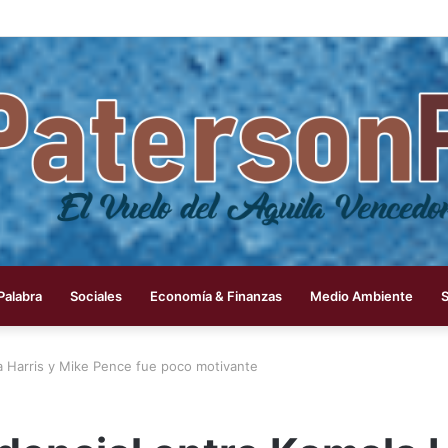
 Palabra
Sociales
Economía & Finanzas
Medio Ambiente
a Harris y Mike Pence fue poco motivante