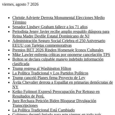
viernes, agosto 7 2026
Noticias de última hora
Christie Advierte Derrota Monumental Elecciones Medio
Término
Senador Lindsey Graham fallece a los 71 años
Periodista Jenny Javier recibe amplio respaldo diáspora para
Reina Madre Desfile Estatal Dominicano de NJ
Administración Seguro Social Celebra el 250 Aniversario
EEUU con Tarjetas conmemorativas
Premios BET 2026 Rinden Homenaje Iconos Culturales
Mike Lawler enfrenta críticas por oponerse cancelación TPS
Bolton se declara culpable manejo indebido información
clasificada
Trump regresa al Washington Hilton
La Política Tradicional y Los Partidos Políticos
Trump canceló Planes firma Proyecto de Ley
Ávila Chevalier derrota a Espaillat en primarias demócratas de
NY
Keiko Fujimori Expresó Preocupación Por Retraso en
Resultados de Perú.
Juez Rechaza Petición Biden Bloquear Divulgación
Transcripciones
La Política Tradicional Está Cambiado
Gobierno decretó feriado para este viernes en todo país