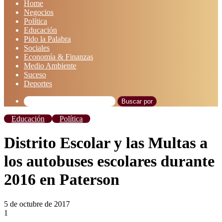
Home
Negocios
Política
Educación
Pido la Palabra
Sociales
Economía & Finanzas
Medio Ambiente
Suceso
Deportes
Buscar por
Educación
Política
Distrito Escolar y las Multas a
los autobuses escolares durante
2016 en Paterson
5 de octubre de 2017
1