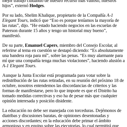
mejor trabajo cuidando de nuestro recurso más valioso, nuestros
hijos”, externó
Hodges
.
Por su lado, Shelim Khalique, propietario de la Compañía
A-1
Elegant Tours
, indicó que “Eso es porque teníamos la mayoría de
las rutas”, dijo. “He estado haciendo negocios en las escuelas de
Paterson durante 15 años y tengo un historial muy bueno”,
manifestó.
De su parte,
Emanuel Capers
, miembro del Consejo Escolar, al
referirse al tema en cuestión se destapó diciendo: “Es absolutamente
una bandera roja para mí”, sobre las penas. “Es muy alarmante para
mí que una compañía tenga muchas violaciones”, haciendo alusión a
A-1 Elegant Tours
.
Aunque la Junta Escolar está programada para votar sobre la
redistribución de las rutas retiradas, en su reunión del próximo 18 de
octubre, nosotros entendemos las discordancias de criterios y las
formas de manifestarse, pero lo que importe es que el Distrito ha
tomado medidas correctivas y eso ha de pesar más que cualquier
opinión interesada y posición disidente.
La educación no debe ser manejada con torceduras. Dejémonos de
diatribas y discusiones baratas, de opiniones desentonadas y
acciones discordantes; en la educación debe primar el ámbito
armonioso y en equipo sobre las ejecutorias, lo cual permitirá que