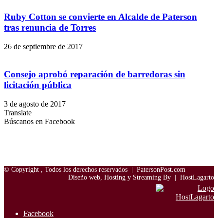
Ruby Cotton se convierte en Alcalde de Paterson
tras renuncia de Torres
26 de septiembre de 2017
Consejo aprobó reparación de barredoras sin
licitación pública
3 de agosto de 2017
Translate
Búscanos en Facebook
© Copyright
, Todos los derechos reservados |
PatersonPost.com
Diseño web, Hosting y Streaming By |
HostLagarto
Facebook