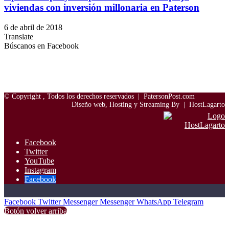
viviendas con inversión millonaria en Paterson
6 de abril de 2018
Translate
Búscanos en Facebook
© Copyright
, Todos los derechos reservados |
PatersonPost.com
Diseño web, Hosting y Streaming By |
HostLagarto
Facebook
Twitter
YouTube
Instagram
Facebook
Facebook
Twitter
Messenger
Messenger
WhatsApp
Telegram
Botón volver arriba