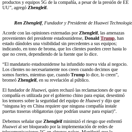
productos y equipos 5G de la compañía, a pesar de la presión de EE
UU”, agregó
Zhengleif
.
Ren Zhengleif
, Fundador y Presidente de Huawei Technologie
Acorde con las opiniones externadas por
Zhengleif
, las amenazas
provenientes del presidente estadounidense,
Donald
Trump
, han
estado dándoles una visibilidad sin precedentes a sus equipos;
indicando, en tono de broma, que los clientes pueden creer hasta lo
que no creen, dependiendo de la fuente que lo dice.
“El mandatario estadounidense ha infundido nueva vida al negocio.
Los clientes no necesariamente nos creen cuando decimos que
somos fuertes, mientras que, cuando
Trump
lo dice, lo creen”,
bromeó
Zhengleif
, en su revelación al público.
El fundador de
Huawei
, quien rechazó las reclamaciones de que su
compañía es utilizada por el gobierno chino para espiar, desestimó
los temores sobre la seguridad del equipo de
Huawei
y dijo que
“ninguna ley en China requiere que ninguna compañía instale
puertas traseras obligatorias (que podrían usarse para espiar)”.
Debemos señalar que
Zhengleif
minimizó el riesgo que enfrentó
Huawei
al ser bloqueado por la implementación de redes de
telecomunicaciones 5G en algunos países. Manifestó que la