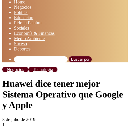
Home
Negocios
Política
Educación
Pido la Palabra
Sociales
Economía & Finanzas
Medio Ambiente
Suceso
Deportes
Buscar por
Negocios
Tecnología
Huawei dice tener mejor
Sistema Operativo que Google
y Apple
8 de julio de 2019
1