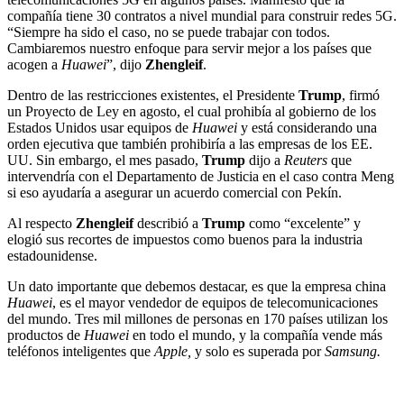
compañía tiene 30 contratos a nivel mundial para construir redes 5G.
“Siempre ha sido el caso, no se puede trabajar con todos.
Cambiaremos nuestro enfoque para servir mejor a los países que
acogen a
Huawei
”, dijo
Zhengleif
.
Dentro de las restricciones existentes, el Presidente
Trump
, firmó
un Proyecto de Ley en agosto, el cual prohibía al gobierno de los
Estados Unidos usar equipos de
Huawei
y está considerando una
orden ejecutiva que también prohibiría a las empresas de los EE.
UU. Sin embargo, el mes pasado,
Trump
dijo a
Reuters
que
intervendría con el Departamento de Justicia en el caso contra Meng
si eso ayudaría a asegurar un acuerdo comercial con Pekín.
Al respecto
Zhengleif
describió a
Trump
como “excelente” y
elogió sus recortes de impuestos como buenos para la industria
estadounidense.
Un dato importante que debemos destacar, es que la empresa china
Huawei
, es el mayor vendedor de equipos de telecomunicaciones
del mundo. Tres mil millones de personas en 170 países utilizan los
productos de
Huawei
en todo el mundo, y la compañía vende más
teléfonos inteligentes que
Apple,
y solo es superada por
Samsung.