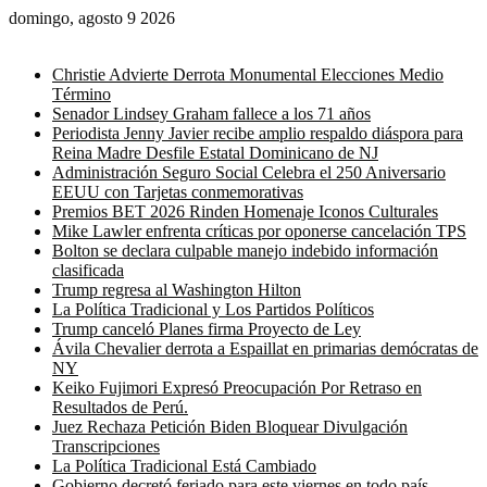
domingo, agosto 9 2026
Noticias de última hora
Christie Advierte Derrota Monumental Elecciones Medio
Término
Senador Lindsey Graham fallece a los 71 años
Periodista Jenny Javier recibe amplio respaldo diáspora para
Reina Madre Desfile Estatal Dominicano de NJ
Administración Seguro Social Celebra el 250 Aniversario
EEUU con Tarjetas conmemorativas
Premios BET 2026 Rinden Homenaje Iconos Culturales
Mike Lawler enfrenta críticas por oponerse cancelación TPS
Bolton se declara culpable manejo indebido información
clasificada
Trump regresa al Washington Hilton
La Política Tradicional y Los Partidos Políticos
Trump canceló Planes firma Proyecto de Ley
Ávila Chevalier derrota a Espaillat en primarias demócratas de
NY
Keiko Fujimori Expresó Preocupación Por Retraso en
Resultados de Perú.
Juez Rechaza Petición Biden Bloquear Divulgación
Transcripciones
La Política Tradicional Está Cambiado
Gobierno decretó feriado para este viernes en todo país