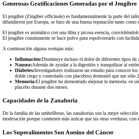
Generosas Gratificaciones Generadas por el Jengibre
El jengibre (Zingiber officinale) es fundamentalmente la parte del tall
difundieron por Europa, se hizo de una buena reputación tanto como
El jengibre es aromático con una tibia y picosa esencia, convirtiéndo
El jengibre comúnmente se hace polvo para espolvorearlo con facilidad
A continuación alguna ventajas más:
Inflamación:
Disminuye incluso el dolor de diferentes tipos de a
Nausea:
Además de ayudar a la digestión y tranquilizar al estó
Diabetes:
Investigadores realizaron un estudio para conocer los e
doble ciego y controlado con placebos) demostró que tan sólo 2
Memoria:
El jengibre ha demostrado mejorar la memoria: en un 
placebo durante dos meses.
Capacidades de la Zanahoria
De la familia de las umbelíferas, las zanahorias son la mejor selecció
moderación porque contienen más azúcar que las otras verduras, con 
Los Superalimentos Son Asesino del Cáncer