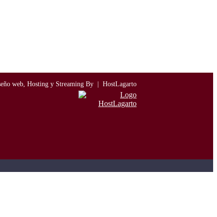
seño web, Hosting y Streaming By |
HostLagarto