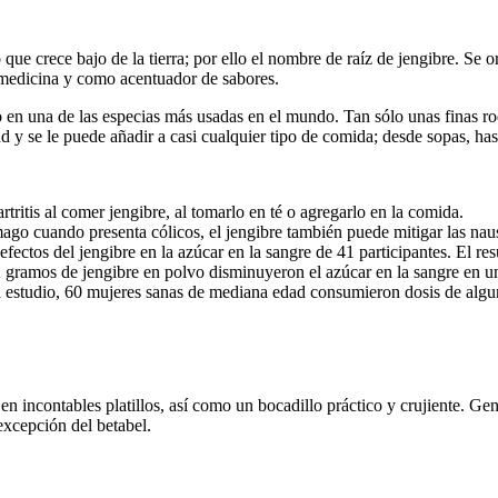
o que crece bajo de la tierra; por ello el nombre de raíz de jengibre. Se
 medicina y como acentuador de sabores.
lo en una de las especias más usadas en el mundo. Tan sólo unas finas ro
 y se le puede añadir a casi cualquier tipo de comida; desde sopas, hast
rtritis al comer jengibre, al tomarlo en té o agregarlo en la comida.
mago cuando presenta cólicos, el jengibre también puede mitigar las nau
fectos del jengibre en la azúcar en la sangre de 41 participantes. El resu
 gramos de jengibre en polvo disminuyeron el azúcar en la sangre en un
estudio, 60 mujeres sanas de mediana edad consumieron dosis de alguno
n en incontables platillos, así como un bocadillo práctico y crujiente.
excepción del betabel.