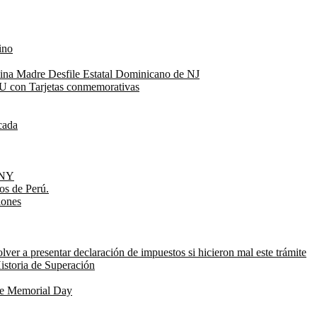
ino
Reina Madre Desfile Estatal Dominicano de NJ
UU con Tarjetas conmemorativas
cada
e NY
os de Perú.
iones
ver a presentar declaración de impuestos si hicieron mal este trámite
istoria de Superación
de Memorial Day