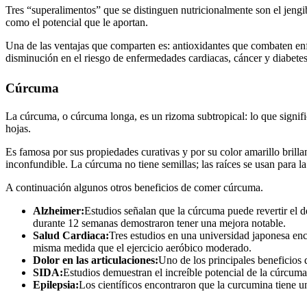
Tres “superalimentos” que se distinguen nutricionalmente son el jengib
como el potencial que le aportan.
Una de las ventajas que comparten es: antioxidantes que combaten en
disminución en el riesgo de enfermedades cardiacas, cáncer y diabetes
Cúrcuma
La cúrcuma, o cúrcuma longa, es un rizoma subtropical: lo que signific
hojas.
Es famosa por sus propiedades curativas y por su color amarillo brilla
inconfundible. La cúrcuma no tiene semillas; las raíces se usan para l
A continuación algunos otros beneficios de comer cúrcuma.
Alzheimer:
Estudios señalan que la cúrcuma puede revertir el 
durante 12 semanas demostraron tener una mejora notable.
Salud Cardiaca:
Tres estudios en una universidad japonesa enc
misma medida que el ejercicio aeróbico moderado.
Dolor en las articulaciones:
Uno de los principales beneficios d
SIDA:
Estudios demuestran el increíble potencial de la cúrcum
Epilepsia:
Los científicos encontraron que la curcumina tiene u