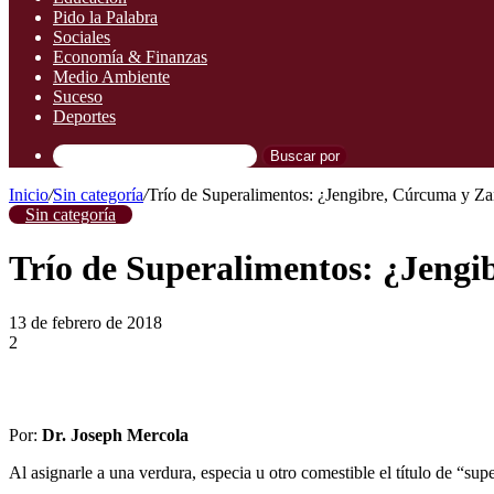
Pido la Palabra
Sociales
Economía & Finanzas
Medio Ambiente
Suceso
Deportes
Buscar por
Inicio
/
Sin categoría
/
Trío de Superalimentos: ¿Jengibre, Cúrcuma y Za
Sin categoría
Trío de Superalimentos: ¿Jeng
13 de febrero de 2018
2
Por:
Dr. Joseph Mercola
Al asignarle a una verdura, especia u otro comestible el título de “s