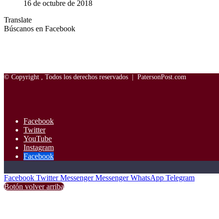
16 de octubre de 2018
Translate
Búscanos en Facebook
© Copyright
, Todos los derechos reservados |
PatersonPost.com
Facebook
Twitter
YouTube
Instagram
Facebook
Facebook
Twitter
Messenger
Messenger
WhatsApp
Telegram
Botón volver arriba