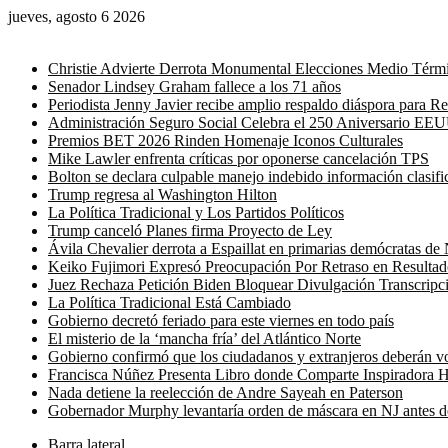
jueves, agosto 6 2026
Noticias de última hora
Christie Advierte Derrota Monumental Elecciones Medio Térm
Senador Lindsey Graham fallece a los 71 años
Periodista Jenny Javier recibe amplio respaldo diáspora para 
Administración Seguro Social Celebra el 250 Aniversario EE
Premios BET 2026 Rinden Homenaje Iconos Culturales
Mike Lawler enfrenta críticas por oponerse cancelación TPS
Bolton se declara culpable manejo indebido información clasifi
Trump regresa al Washington Hilton
La Política Tradicional y Los Partidos Políticos
Trump canceló Planes firma Proyecto de Ley
Ávila Chevalier derrota a Espaillat en primarias demócratas d
Keiko Fujimori Expresó Preocupación Por Retraso en Resultad
Juez Rechaza Petición Biden Bloquear Divulgación Transcripc
La Política Tradicional Está Cambiado
Gobierno decretó feriado para este viernes en todo país
El misterio de la ‘mancha fría’ del Atlántico Norte
Gobierno confirmó que los ciudadanos y extranjeros deberán vol
Francisca Núñez Presenta Libro donde Comparte Inspiradora H
Nada detiene la reelección de Andre Sayeah en Paterson
Gobernador Murphy levantaría orden de máscara en NJ antes 
Barra lateral