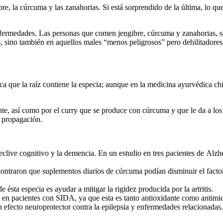
re, la cúrcuma y las zanahorias. Si está sorprendido de la última, lo qu
fermedades. Las personas que comen jengibre, cúrcuma y zanahorias, s
, sino también en aquellos males “menos peligrosos” pero debilitadores
a que la raíz contiene la especia; aunque en la medicina ayurvédica chin
nte, así como por el curry que se produce con cúrcuma y que le da a los 
a propagación.
declive cognitivo y la demencia. En un estudio en tres pacientes de Al
ontraron que suplementos diarios de cúrcuma podían disminuir el factor 
e ésta especia es ayudar a mitigar la rigidez producida por la artritis.
a en pacientes con SIDA, ya que esta es tanto antioxidante como antimi
n efecto neuroprotector contra la epilepsia y enfermedades relacionadas.